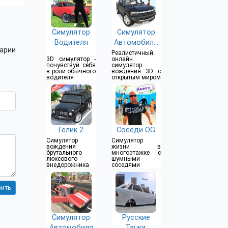
Симулятор
Симулятор
Водителя
Автомобиля
арии
2
Реалистичный
3D симулятор -
онлайн
почувствуй себя
симулятор
в роли обычного
вождения 3D с
водителя
открытым миром
Гелик 2
Соседи OG
Симулятор
Симулятор
вождения
жизни в
брутального
многоэтажке с
люксового
шумными
внедорожника
соседями
Симулятор
Русские
Автомобиля
Тачки: