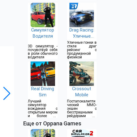
на арене
Симулятор
Drag Racing:
Водителя
Уличные
гонки
Уличные гонки в
3D симулятор -
стиле драг
почувствуй себя
рейсинг с
в роли обычного
продуманной
водителя
физикой
Real Driving
Crossout
Sim
Mobile
Лучший
Постапокалипти
симулятор
ческий MMO-
вождения с
экшен с
открытым миром
бесстрашными
и более 80
рейдерами на
автомобилей
смертоносных
Еще от Oppana Games
бронемобилях