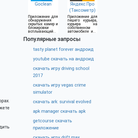
Goclean
Яндекс.Про
(Таксометр)
Приложение для
Приложение для
обнаружения
пешего курьера,
скрытых камер и
курьера на
блокировки
собственном
всплывающей
автомобиле или
рекламы
водителя такси
Популярные запросы
tasty planet forever андроид
youtube скачать на андроид
скачать игру driving school
2017
скачать игру vegas crime
simulator
орах.
скачать ark: survival evolved
жете
apk manager скачать apk
getcourse скачать
одить
приложение
скачать игру drift max