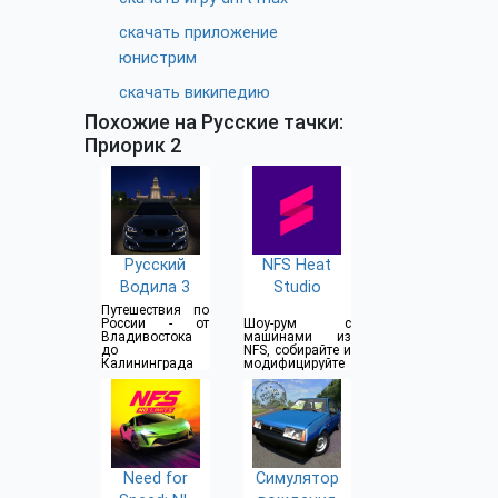
скачать приложение
юнистрим
скачать википедию
Похожие на Русские тачки:
Приорик 2
Русский
NFS Heat
Водила 3
Studio
Путешествия по
России - от
Шоу-рум с
Владивостока
машинами из
до
NFS, собирайте и
Калининграда
модифицируйте
Need for
Симулятор