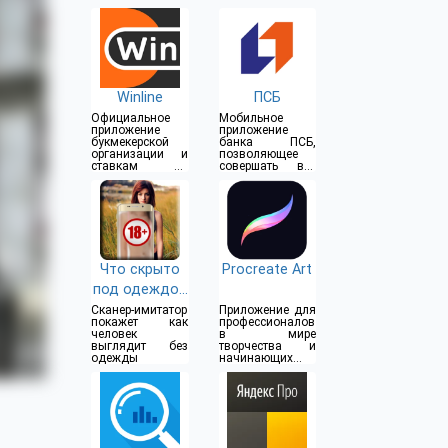
Winline
ПСБ
Официальное
Мобильное
приложение
приложение
букмекерской
банка ПСБ,
организации и
позволяющее
ставкам на
совершать все
спорт
операции прямо
из дома
Что скрыто
Procreate Art
под одеждой
(18+)
Сканер-имитатор
Приложение для
покажет как
профессионалов
человек
в мире
выглядит без
творчества и
одежды
начинающих
художников