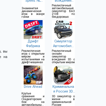
Speed: NL
вождения
Гонки
ВАЗ 2108 SE
Реалистичный
Знаменитая
автомобильный
динамическая
симулятор ВАЗ
игра в жанре
2108 по
гонки
бездорожью
Дрифт
Симулятор
Фабрика
Автомобиля
2
Реалистичная
Реалистичный
, вы
игра с открытым
онлайн
е на
миром и
симулятор
испытаниями на
вождения 3D с
дрифт-машинах
открытым миром
Drive Ahead
Криминальна
я Россия 3D.
Крутые
Борис
сражения и
3D симулятор о
гладиаторские
жизни в
бои на
криминальной
автомобильные
России