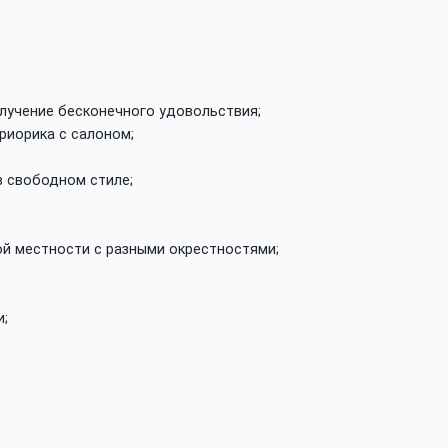
олучение бесконечного удовольствия;
риорика с салоном;
в свободном стиле;
ой местности с разными окрестностями;
и;