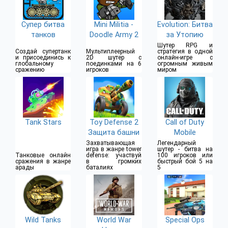
Супер битва
Mini Militia -
Evolution: Битва
танков
Doodle Army 2
за Утопию
Шутер RPG и
Создай супертанк
Мультиплеерный
стратегия в одной
и присоединись к
2D шутер с
онлайн-игре с
глобальному
поединками на 6
огромным живым
сражению
игроков
миром
Tank Stars
Toy Defense 2
Call of Duty
Защита башни
Mobile
Захватывающая
Легендарный
игра в жанре tower
шутер - битва на
Танковые онлайн
defense: участвуй
100 игроков или
сражения в жанре
в громких
быстрый бой 5 на
арады
баталиях
5
Wild Tanks
World War
Special Ops