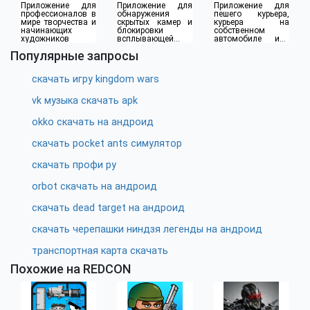
Приложение для
Приложение для
Приложение для
профессионалов в
обнаружения
пешего курьера,
мире творчества и
скрытых камер и
курьера на
начинающих
блокировки
собственном
художников
всплывающей
автомобиле или
рекламы
водителя такси
Популярные запросы
скачать игру kingdom wars
vk музыка скачать apk
okko скачать на андроид
скачать pocket ants симулятор
скачать профи ру
orbot скачать на андроид
скачать dead target на андроид
скачать черепашки ниндзя легенды на андроид
транспортная карта скачать
Похожие на REDCON