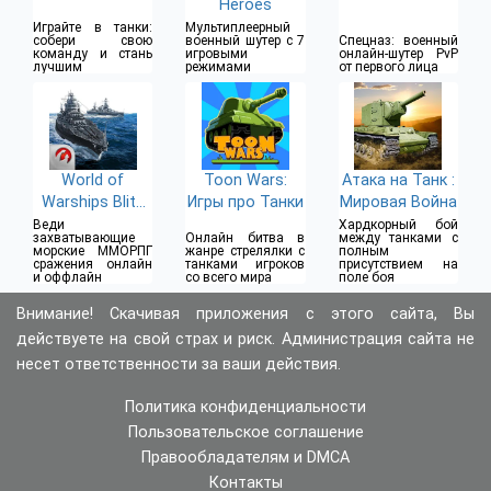
Heroes
Играйте в танки:
Мультиплеерный
собери свою
военный шутер с 7
Спецназ: военный
команду и стань
игровыми
онлайн-шутер PvP
лучшим
режимами
от первого лица
World of
Toon Wars:
Атака на Танк :
Warships Blitz
Игры про Танки
Мировая Война
War
Веди
Хардкорный бой
захватывающие
Онлайн битва в
между танками с
морские ММОРПГ
жанре стрелялки с
полным
сражения онлайн
танками игроков
присутствием на
и оффлайн
со всего мира
поле боя
Внимание! Скачивая приложения с этого сайта, Вы
действуете на свой страх и риск. Администрация сайта не
несет ответственности за ваши действия.
Политика конфиденциальности
Пользовательское соглашение
Правообладателям и DMCA
Контакты