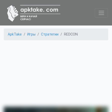
ApkTake
Игры
Стратегии
REDCON