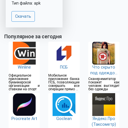
Тип файла: apk
Скачать
Популярное за сегодня
Winline
ПСБ
Что скрыто
под одеждой
Официальное
Мобильное
(18+)
приложение
приложение банка
Сканер-имитатор
букмекерской
ПСБ, позволяющее
покажет как
организации и
совершать все
человек выглядит
ставкам на спорт
операции прямо из
без одежды
дома
Procreate Art
Goclean
Яндекс.Про
(Таксометр)