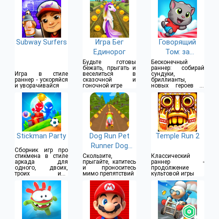
Subway Surfers
Игра Бег
Говорящий
Единорог
Том: за
конфетами!
Будьте готовы
Бесконечный
бежать, прыгать и
раннер: собирай
Игра в стиле
веселиться в
сундуки,
раннер - ускоряйся
сказочной и
бриллианты,
и уворачивайся
гоночной игре
новых героев и
улучшения
Stickman Party
Dog Run Pet
Temple Run 2
Runner Dog
Сборник игр про
Game
стикмена в стиле
Скользите,
Классический
аркада для
прыгайте, катитесь
раннер -
одного, двоих,
и проноситесь
продолжение
троих или
мимо препятствий
культовой игры
четверых игроков