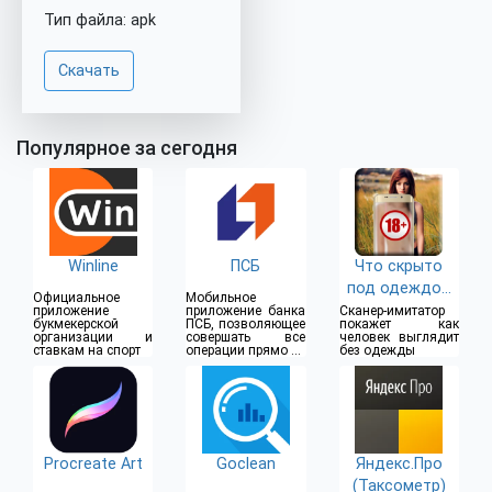
Тип файла: apk
Скачать
Популярное за сегодня
Winline
ПСБ
Что скрыто
под одеждой
Официальное
Мобильное
(18+)
приложение
приложение банка
Сканер-имитатор
букмекерской
ПСБ, позволяющее
покажет как
организации и
совершать все
человек выглядит
ставкам на спорт
операции прямо из
без одежды
дома
Procreate Art
Goclean
Яндекс.Про
(Таксометр)