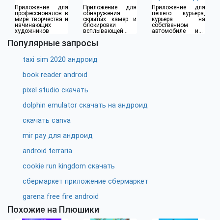
Приложение для
Приложение для
Приложение для
профессионалов в
обнаружения
пешего курьера,
мире творчества и
скрытых камер и
курьера на
начинающих
блокировки
собственном
художников
всплывающей
автомобиле или
рекламы
водителя такси
Популярные запросы
taxi sim 2020 андроид
book reader android
pixel studio скачать
dolphin emulator скачать на андроид
скачать canva
mir pay для андроид
android terraria
cookie run kingdom скачать
сбермаркет приложение сбермаркет
garena free fire android
Похожие на Плюшики