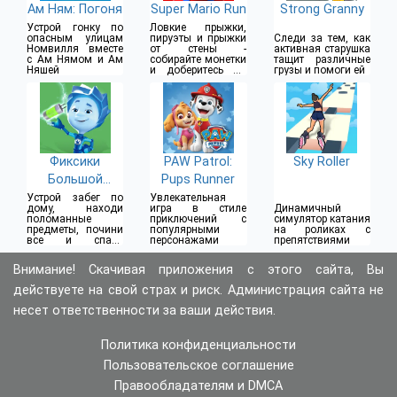
Ам Ням: Погоня
Super Mario Run
Strong Granny
Устрой гонку по
Ловкие прыжки,
опасным улицам
пируэты и прыжки
Следи за тем, как
Номвилля вместе
от стены -
активная старушка
с Ам Нямом и Ам
собирайте монетки
тащит различные
Няшей
и доберитесь до
грузы и помоги ей
финального флага
Фиксики
PAW Patrol:
Sky Roller
Большой
Pups Runner
Секрет
Устрой забег по
Увлекательная
дому, находи
игра в стиле
Динамичный
поломанные
приключений с
симулятор катания
предметы, почини
популярными
на роликах с
все и спаси
персонажами
препятствиями
Файера
Внимание! Скачивая приложения с этого сайта, Вы
действуете на свой страх и риск. Администрация сайта не
несет ответственности за ваши действия.
Политика конфиденциальности
Пользовательское соглашение
Правообладателям и DMCA