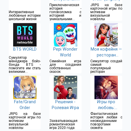
роман
Приключенческая
JRPG на базе
история -
карточной игры по
Интерактивные
головоломка с
мотивам
любовные истории
историей и
визуальной
школьной жизни
уникальными
новеллы
иллюстрациями
BTS WORLD
Pepi Wonder
Моя кофейня —
World
ресторан
Сумулятор
мечты
менеджера бойз-
Семейная игра
Симулятор: создай
бэнда BTS -
для создания
самый
помогите им стать
собственных
популярный
великими
сказок
ресторан
исполнителями
Fate/Grand
Решения -
Игры про
Order
Ролевая Игра
любовь:
Амнезия
JRPG на базе
Фантастическая
карточной игры по
история любви с
мотивам
Захватывающая
неожиданными
визуальной
романтическая
поворотами
новеллы
игра 2020 года
сюжета