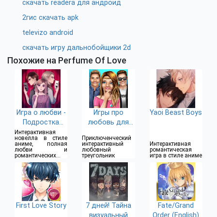
скачать readera для андроид
2гис скачать apk
televizo android
скачать игру дальнобойщики 2d
Похожие на Perfume Of Love
Игра о любви -
Игры про
Yaoi Beast Boys
Подростка
любовь для
драма
девочек
Интерактивная
новелла в стиле
Приключенческий
аниме, полная
интерактивный
Интерактивная
любви и
любовный
романтическая
романтических
треугольник
игра в стиле аниме
отношений
First Love Story
7 дней! Тайна
Fate/Grand
визуальный
Order (English)