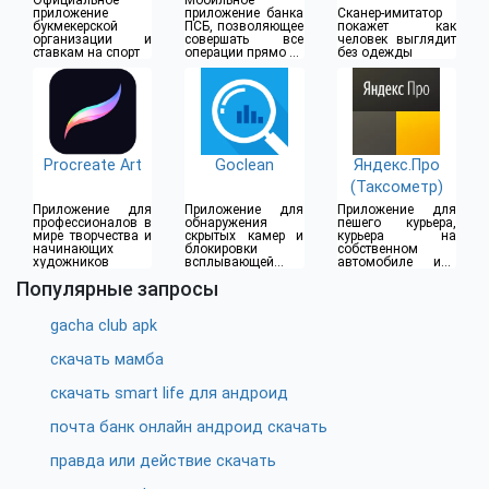
Официальное
Мобильное
(18+)
приложение
приложение банка
Сканер-имитатор
букмекерской
ПСБ, позволяющее
покажет как
организации и
совершать все
человек выглядит
ставкам на спорт
операции прямо из
без одежды
дома
Procreate Art
Goclean
Яндекс.Про
(Таксометр)
Приложение для
Приложение для
Приложение для
профессионалов в
обнаружения
пешего курьера,
мире творчества и
скрытых камер и
курьера на
начинающих
блокировки
собственном
художников
всплывающей
автомобиле или
рекламы
водителя такси
Популярные запросы
gacha club apk
скачать мамба
скачать smart life для андроид
почта банк онлайн андроид скачать
правда или действие скачать