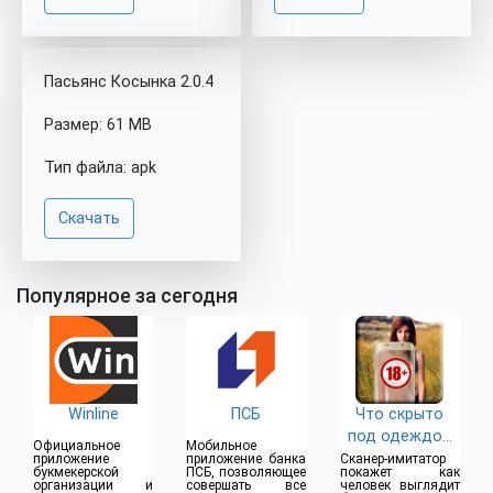
Пасьянс Косынка 2.0.4
Размер: 61 MB
Тип файла: apk
Скачать
Популярное за сегодня
Winline
ПСБ
Что скрыто
под одеждой
Официальное
Мобильное
(18+)
приложение
приложение банка
Сканер-имитатор
букмекерской
ПСБ, позволяющее
покажет как
организации и
совершать все
человек выглядит