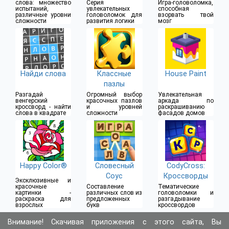
слова: множество
Серия
Игра-головоломка,
испытаний,
увлекательных
способная
различные уровни
головоломок для
взорвать твой
сложности
развития логики
мозг
Найди слова
Классные
House Paint
пазлы
Разгадай
Огромный выбор
Увлекательная
венгерский
красочных пазлов
аркада по
кроссворд - найти
и уровней
раскрашиванию
слова в квадрате
сложности
фасадов домов
Happy Color®
Словесный
CodyCross:
Соус
Кроссворды
Эксклюзивные и
красочные
Составление
Тематические
картинки -
различных слов из
головоломки и
раскраска для
предложенных
разгадывание
взрослых
букв
кроссвордов
Внимание! Скачивая приложения с этого сайта, Вы