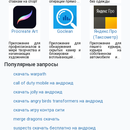
ставкам на спорт
операции прямо из
без одежды
дома
Procreate Art
Goclean
Яндекс.Про
(Таксометр)
Приложение для
Приложение для
Приложение для
профессионалов в
обнаружения
пешего курьера,
мире творчества и
скрытых камер и
курьера на
начинающих
блокировки
собственном
художников
всплывающей
автомобиле или
рекламы
водителя такси
Популярные запросы
скачать warpath
call of duty mobile на андроид
скачать jolly на андроид
скачать angry birds transformers на андроид
скачать игру контра сити
merge dragons скачать
suspects скачать бесплатно на андроид