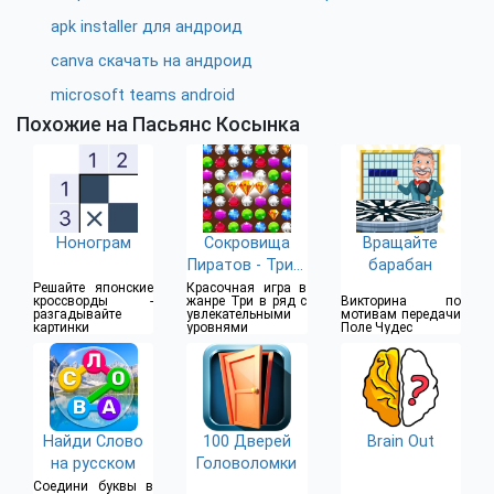
apk installer для андроид
canva скачать на андроид
microsoft teams android
Похожие на Пасьянс Косынка
Нонограм
Сокровища
Вращайте
Пиратов - Три в
барабан
Ряд
Решайте японские
Красочная игра в
кроссворды -
жанре Три в ряд с
Викторина по
разгадывайте
увлекательными
мотивам передачи
картинки
уровнями
Поле Чудес
Найди Слово
100 Дверей
Brain Out
на русском
Головоломки
Соедини буквы в