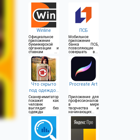
Winline
ПСБ
Официальное
Мобильное
приложение
приложение
букмекерской
банка ПСБ,
организации и
позволяющее
ставкам на
совершать все
спорт
операции прямо
из дома
Что скрыто
Procreate Art
под одеждой
(18+)
Сканер-имитатор
Приложение для
покажет как
профессионалов
человек
в мире
выглядит без
творчества и
одежды
начинающих
художников