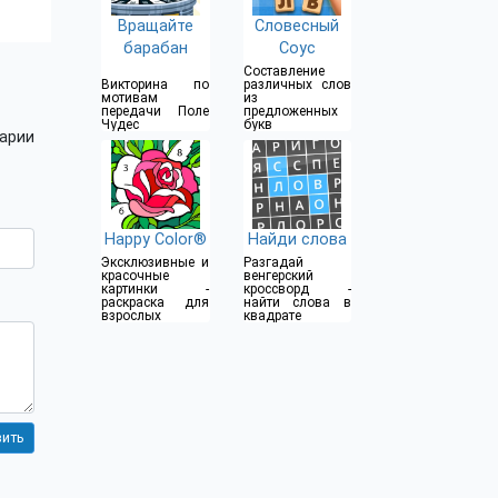
Вращайте
Словесный
барабан
Соус
Составление
Викторина по
различных слов
мотивам
из
передачи Поле
предложенных
Чудес
букв
арии
Happy Color®
Найди слова
Эксклюзивные и
Разгадай
красочные
венгерский
картинки -
кроссворд -
раскраска для
найти слова в
взрослых
квадрате