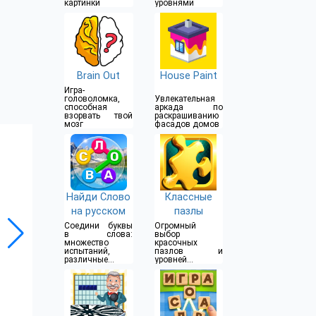
картинки
уровнями
Brain Out
House Paint
Игра-
головоломка,
Увлекательная
способная
аркада по
взорвать твой
раскрашиванию
мозг
фасадов домов
Найди Слово
Классные
на русском
пазлы
Соедини буквы
Огромный
в слова:
выбор
множество
красочных
испытаний,
пазлов и
различные
уровней
уровни
сложности
сложности