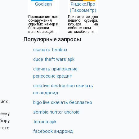
Goclean
Яндекс.Про
(Таксометр)
Приложение для
Приложение для
обнаружения
пешего курьера,
скрытых камер и
курьера на
блокировки
собственном
всплывающей
автомобиле или
рекламы
водителя такси
Популярные запросы
скачать terabox
dude theft wars apk
скачать приложение
ренессанс кредит
creative destruction скачать
на андроид
иях.
bigo live скачать бесплатно
zombie hunter android
ценку
ыбору
terraria apk
– это
facebook андроид