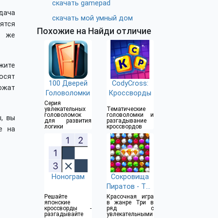
скачать gamepad
дача
скачать мой умный дом
ятся
Похожие на Найди отличие
ь же
ажите
осят
100 Дверей
CodyCross:
ожат
Головоломки
Кроссворды
Серия
увлекательных
Тематические
головоломок
головоломки и
, вы
для развития
разгадывание
логики
кроссвордов
е на
Нонограм
Сокровища
Пиратов - Три
в Ряд
Решайте
Красочная игра
японские
в жанре Три в
кроссворды -
ряд с
разгадывайте
увлекательными