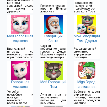
котенком,
Продолжение
записывай видео
Приключенческая
приключений
и делись с
игра в 3D-мире
полюбившегося
друзьями
животных
всем кота Тома
Моя Говорящая
Говорящий
Мой Говорящий
Анджела
Санта
Том: Друзья
Слушай
Виртуальный
новогодние песни,
Революционный
питомец со
говори с Дедом
симулятор
множество мини-
Морозом и играй в
виртуальных
игр и головоломок
новогодние игры
питомцев
Говорящая
Мой Говорящий
Miga Город:
Анджела
Том
домашнее
животное
Устройся
Заботься о своем
поудобнее и
Лучшая игра с
виртуальном
проведи
виртуальным
питомце, который
множество
питомцем для
живет в городской
веселых часов
всей семьи
квартире