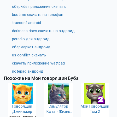
сберkids приложение скачать
bustime скачать на телефон
trueconf android
darkness rises скачать на андроид
pcradio для андроид
сбермаркет андроид
us conflict скачать
скачать приложение wattpad
notepad андроид
Похожие на Мой говорящий Буба
Говорящий
Симулятор
Мой Говорящий
Джинджер
Кота - Жизнь
Том 2
Котёнка
Веселись вместе с