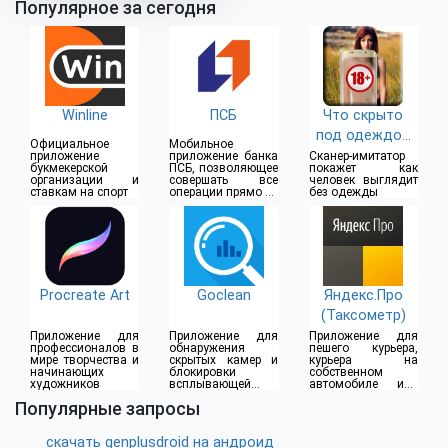
Популярное за сегодня
Winline
ПСБ
Что скрыто
под одеждой
Официальное
Мобильное
(18+)
приложение
приложение банка
Сканер-имитатор
букмекерской
ПСБ, позволяющее
покажет как
организации и
совершать все
человек выглядит
ставкам на спорт
операции прямо из
без одежды
дома
Procreate Art
Goclean
Яндекс.Про
(Таксометр)
Приложение для
Приложение для
Приложение для
профессионалов в
обнаружения
пешего курьера,
мире творчества и
скрытых камер и
курьера на
начинающих
блокировки
собственном
художников
всплывающей
автомобиле или
рекламы
водителя такси
Популярные запросы
скачать genplusdroid на андроид