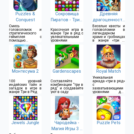
Puzzles &
Сокровища
Древняя
Conquest
Пиратов - Три в
драгоценность
Ряд
: храм
Смесь
Веселые квесты и
головоломок и
Красочная игра в
головоломки в
сокровищ
стратегического
жанре Три в ряд с
легендарном
геймплея с
увлекательными
храме и гробницах
помощью
уровнями
в жанре «три в
комбинаций «3 в
ряд»
ряд»
Монтесума 2
Gardenscapes
Royal Match
Уникальная
100 уровней
Составляйте
аркада «три в ряд»
индейских тайн и
комбинации “три в
с
загадок в игре в
ряд” и создавайте
захватывающими
жанре Три в Ряд
уют в саду
уровнями для
новичков и
опытных игроков
Jewels Jungle
Чародейка -
Puzzle Pets
Магия Игры 3 в