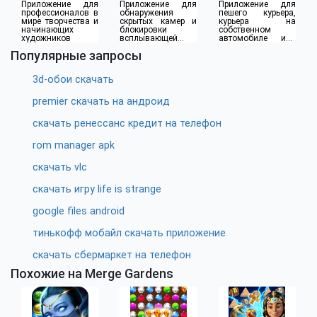
Приложение для
Приложение для
Приложение для
профессионалов в
обнаружения
пешего курьера,
мире творчества и
скрытых камер и
курьера на
начинающих
блокировки
собственном
художников
всплывающей
автомобиле или
рекламы
водителя такси
Популярные запросы
3d-обои скачать
premier скачать на андроид
скачать ренессанс кредит на телефон
rom manager apk
скачать vlc
скачать игру life is strange
google files android
тинькофф мобайл скачать приложение
скачать сбермаркет на телефон
Похожие на Merge Gardens