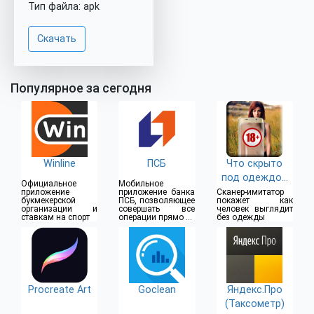
Тип файла: apk
Скачать
Популярное за сегодня
Winline
ПСБ
Что скрыто
под одеждой
Официальное
Мобильное
(18+)
приложение
приложение банка
Сканер-имитатор
букмекерской
ПСБ, позволяющее
покажет как
организации и
совершать все
человек выглядит
ставкам на спорт
операции прямо из
без одежды
дома
Procreate Art
Goclean
Яндекс.Про
(Таксометр)