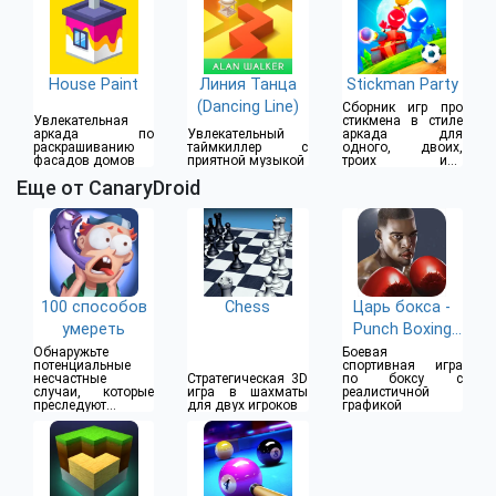
House Paint
Линия Танца
Stickman Party
(Dancing Line)
Сборник игр про
Увлекательная
стикмена в стиле
аркада по
Увлекательный
аркада для
раскрашиванию
таймкиллер с
одного, двоих,
фасадов домов
приятной музыкой
троих или
четверых игроков
Еще от CanaryDroid
100 способов
Chess
Царь бокса -
умереть
Punch Boxing
3D
Обнаружьте
Боевая
потенциальные
спортивная игра
несчастные
Стратегическая 3D
по боксу с
случаи, которые
игра в шахматы
реалистичной
преследуют
для двух игроков
графикой
человека 24 часа
в сутки