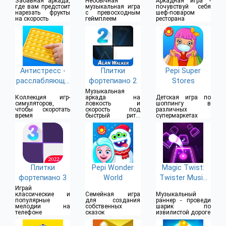
Забавная аркада,
Необычная
Аркадная игра -
где вам предстоит
музыкальная игра
почувствуй себя
нарезать фрукты
с превосходным
шеф-поваром
на скорость
геймплеем
ресторана
Антистресс -
Плитки
Pepi Super
расслабляющи
фортепиано 2
Stores
е игры-
Музыкальная
Коллекция игр-
аркада на
Детская игра по
симуляторы
симуляторов,
ловкость и
шоппингу в
чтобы скоротать
скорость под
различных
время
быстрый ритм
супермаркетах
музыки
Плитки
Pepi Wonder
Magic Twist:
фортепиано 3
World
Twister Music
Ball Game
Играй
классические и
Семейная игра
Музыкальный
популярные
для создания
раннер - проведи
мелодии на
собственных
шарик по
телефоне
сказок
извилистой дороге