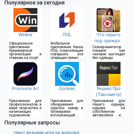
Популярное за сегодня
Winline
ПСБ
Что скрыто
под одеждой
Официальное
Мобильное
(18+)
приложение
приложение банка
Сканер-имитатор
букмекерской
ПСБ, позволяющее
покажет как
организации и
совершать все
человек выглядит
ставкам на спорт
операции прямо из
без одежды
дома
Procreate Art
Goclean
Яндекс.Про
(Таксометр)
Приложение для
Приложение для
Приложение для
профессионалов в
обнаружения
пешего курьера,
мире творчества и
скрытых камер и
курьера на
начинающих
блокировки
собственном
художников
всплывающей
автомобиле или
рекламы
водителя такси
Популярные запросы
гвинт ведьмак игра на андроид