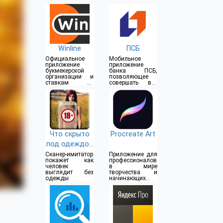
Winline
ПСБ
Официальное
Мобильное
приложение
приложение
букмекерской
банка ПСБ,
организации и
позволяющее
ставкам на
совершать все
спорт
операции прямо
из дома
Что скрыто
Procreate Art
под одеждой
(18+)
Сканер-имитатор
Приложение для
покажет как
профессионалов
человек
в мире
выглядит без
творчества и
одежды
начинающих
художников