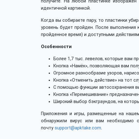
получите. На любой пластинке изображён 
идентичной картинкой.
Когда вы собираете пару, то пластинки уби
уровень будет пройден. После выполнения 
пройденное время) и доступными действиями
Особенности
Более 1,7 тыс. левелов, которые вам п
Кнопка «Намёк», позволяющая вам полу
Огромное разнообразие узоров, нарисо
Кнопка «Отменить действие» на тот сл
С помощью функции автосохранения вы 
Кнопка «Перемешивание» предназначен
Широкий выбор бэкграундов, на которы
Приложения и игры, размещенные на нашем
обнаружили вирус или вам необходимо с
почту
support@apktake.com
.