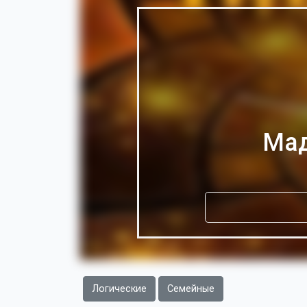
Мад
Логические
Семейные