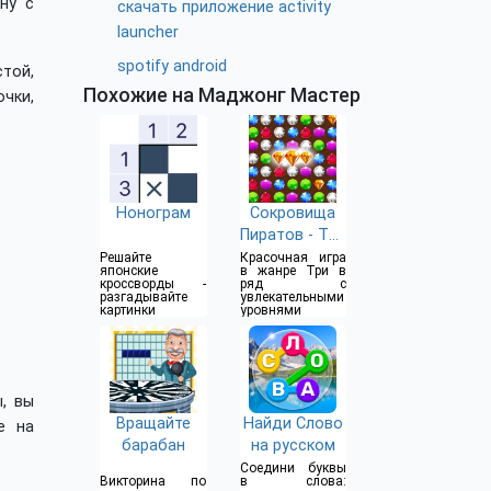
ну с
скачать приложение activity
launcher
spotify android
стой,
Похожие на Маджонг Мастер
чки,
Нонограм
Сокровища
Пиратов - Три
в Ряд
Решайте
Красочная игра
японские
в жанре Три в
кроссворды -
ряд с
разгадывайте
увлекательными
картинки
уровнями
, вы
Вращайте
Найди Слово
е на
барабан
на русском
Соедини буквы
Викторина по
в слова: