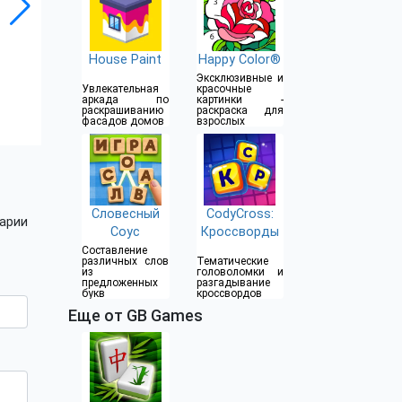
House Paint
Happy Color®
Эксклюзивные и
Увлекательная
красочные
аркада по
картинки -
раскрашиванию
раскраска для
фасадов домов
взрослых
Словесный
CodyCross:
арии
Соус
Кроссворды
Составление
различных слов
Тематические
из
головоломки и
предложенных
разгадывание
букв
кроссвордов
Еще от GB Games