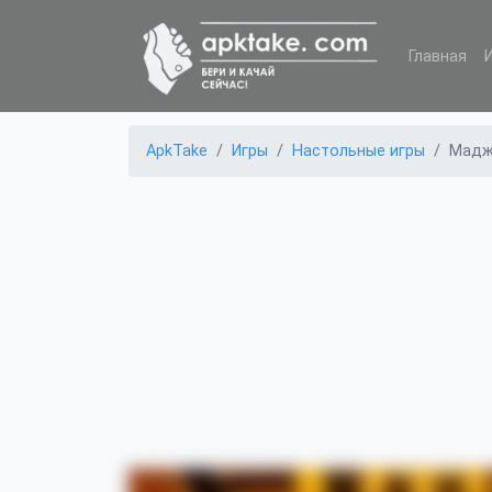
Главная
ApkTake
Игры
Настольные игры
Мадж