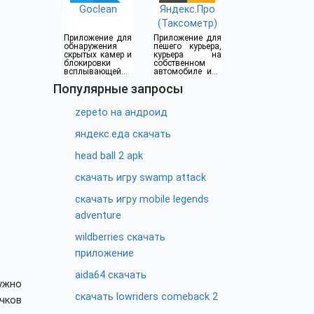
Goclean
Яндекс.Про
(Таксометр)
Приложение для
Приложение для
обнаружения
пешего курьера,
скрытых камер и
курьера на
блокировки
собственном
всплывающей
автомобиле или
рекламы
водителя такси
Популярные запросы
zepeto на андроид
яндекс.еда скачать
head ball 2 apk
скачать игру swamp attack
скачать игру mobile legends
adventure
wildberries скачать
приложение
aida64 скачать
ужно
скачать lowriders comeback 2
чков