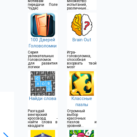
мотивам
множество
передачи Поле
испытаний,
Чудес
различные
уровни
сложности
100 Дверей
Brain Out
Головоломки
Серия
Игра-
увлекательных
головоломка,
головоломок
способная
для развития
взорвать твой
логики
мозг
Найди слова
Классные
пазлы
Разгадай
Огромный
венгерский
выбор
кроссворд -
красочных
найти слова в
пазлов и
квадрате
уровней
сложности