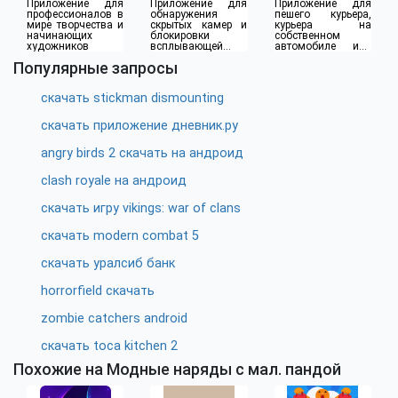
Приложение для
Приложение для
Приложение для
профессионалов в
обнаружения
пешего курьера,
мире творчества и
скрытых камер и
курьера на
начинающих
блокировки
собственном
художников
всплывающей
автомобиле или
рекламы
водителя такси
Популярные запросы
скачать stickman dismounting
скачать приложение дневник.ру
angry birds 2 скачать на андроид
clash royale на андроид
скачать игру vikings: war of clans
скачать modern combat 5
скачать уралсиб банк
horrorfield скачать
zombie catchers android
скачать toca kitchen 2
Похожие на Модные наряды с мал. пандой