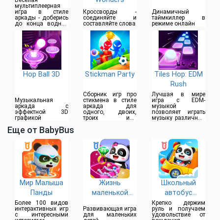
мультиплеерная
игра в стиле
Кроссворды -
Динамичный
аркады - доберись
соединяйте и
таймкиллер в
до конца водной
составляйте слова
режиме онлайн
горки
Hop Ball 3D
Stickman Party
Tiles Hop: EDM
Rush
Сборник игр про
Лучшая в мире
Музыкальная
стикмена в стиле
игра с EDM-
аркада с
аркада для
музыкой
эффектной 3D
одного, двоих,
позволяет играть
графикой
троих или
музыку различных
четверых игроков
стилей
Еще от BabyBus
Мир Малыша
Жизнь
Школьный
Панды
маленькой
автобус
панды: уборка
маленькой
Более 100 видов
Крепко держим
интерактивных игр
Развивающая игра
руль и получаем
панды
с интересными
для маленьких
удовольствие от