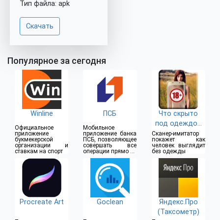
Тип файла: apk
Скачать
Популярное за сегодня
Winline
ПСБ
Что скрыто
под одеждой
Официальное
Мобильное
(18+)
приложение
приложение банка
Сканер-имитатор
букмекерской
ПСБ, позволяющее
покажет как
организации и
совершать все
человек выглядит
ставкам на спорт
операции прямо из
без одежды
дома
Procreate Art
Goclean
Яндекс.Про
(Таксометр)