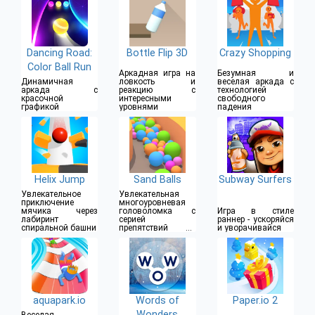
Dancing Road:
Bottle Flip 3D
Crazy Shopping
Color Ball Run
Аркадная игра на
Безумная и
Динамичная
ловкость и
веселая аркада с
аркада с
реакцию с
технологией
красочной
интересными
свободного
графикой
уровнями
падения
Helix Jump
Sand Balls
Subway Surfers
Увлекательное
Увлекательная
приключение
многоуровневая
мячика через
головоломка с
Игра в стиле
лабиринт
серией
раннер - ускоряйся
спиральной башни
препятствий на
и уворачивайся
пути
aquapark.io
Words of
Paper.io 2
Wonders
Веселая