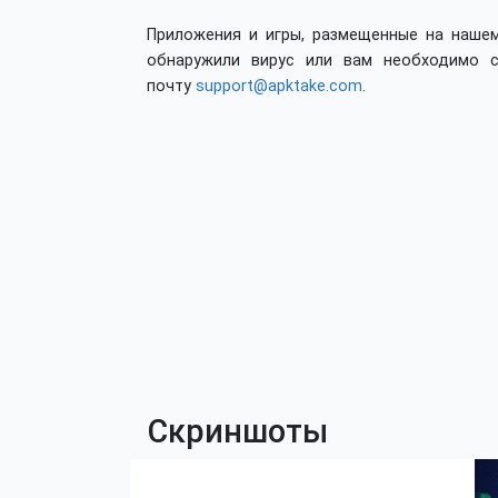
Приложения и игры, размещенные на нашем
обнаружили вирус или вам необходимо с
почту
support@apktake.com
.
Скриншоты