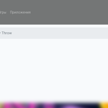
Игры
Приложения
y Throw