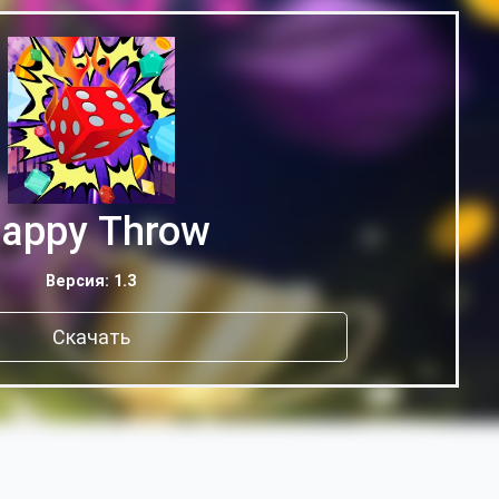
appy Throw
Версия: 1.3
Скачать