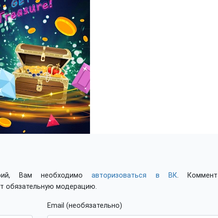
арий, Вам необходимо
авторизоваться в ВК
. Коммент
ят обязательную модерацию.
Email (необязательно)