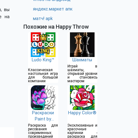
яндекс.маркет апк
, вы
е на
матч! apk
Похожие на Happy Throw
Ludo King™
Шахматы
Играй в
Классическая
шахматы,
настольная игра
открывай уровни
для большой
и становись
компании
мастером
Раскраски
Happy Color®
Paint by
Number
Раскраска для
Эксклюзивные и
рисования
красочные
современных
картинки -
произведений
раскраска для