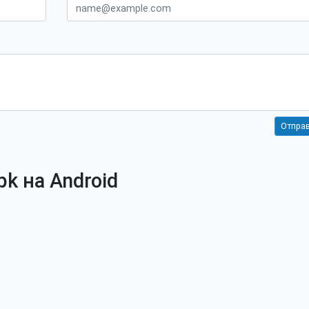
k на Android