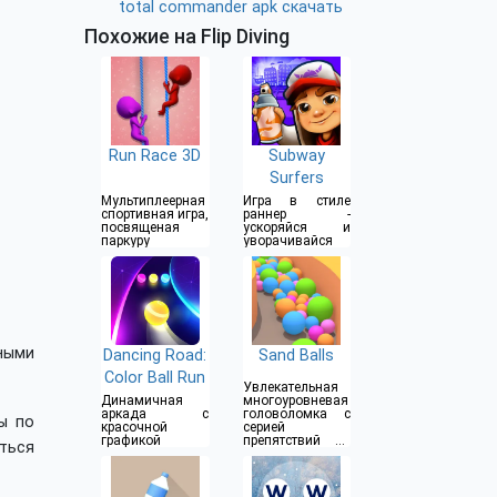
total commander apk скачать
Похожие на Flip Diving
Run Race 3D
Subway
Surfers
Мультиплеерная
Игра в стиле
спортивная игра,
раннер -
посвященая
ускоряйся и
паркуру
уворачивайся
чными
Dancing Road:
Sand Balls
Color Ball Run
Увлекательная
Динамичная
многоуровневая
аркада с
головоломка с
ы по
красочной
серией
графикой
препятствий на
ться
пути