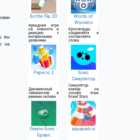
Bottle Flip 3D
Words of
оими
Wonders
Аркадная игра
на ловкость и
Кроссворды -
реакцию с
соединяйте и
, вы
интересными
составляйте
уровнями
слова
е на
Paper.io 2
Бокс
Симулятор
для Brawl
Симулятор-
Динамичный
кликер на
Stars
таймкиллер в
основе игры
режиме онлайн
Brawl Stars
Лемон Бокс -
aquapark.io
Бравл