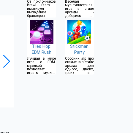
Симулятор
От поклонников
Веселая
Brawl Stars -
мультиплеерная
имитирует
игра в стиле
выпадение
аркады -
бравлеров и
доберись до
прочего
конца водной
горки
Tiles Hop:
Stickman
EDM Rush
Party
Лучшая в мире
Сборник игр про
игра с EDM-
стикмена в стиле
музыкой
аркада для
позволяет
одного, двоих,
играть музыку
троих или
различных
четверых
стилей
игроков
арии