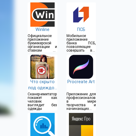
Winline
ПСБ
Официальное
Мобильное
приложение
приложение
букмекерской
банка ПСБ,
организации и
позволяющее
ставкам на
совершать все
спорт
операции прямо
из дома
Что скрыто
Procreate Art
под одеждой
(18+)
Сканер-имитатор
Приложение для
покажет как
профессионалов
человек
в мире
выглядит без
творчества и
одежды
начинающих
художников