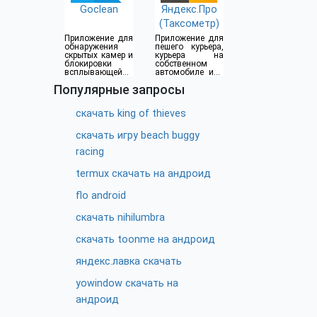
Goclean
Яндекс.Про
(Таксометр)
Приложение для
Приложение для
обнаружения
пешего курьера,
скрытых камер и
курьера на
блокировки
собственном
всплывающей
автомобиле или
рекламы
водителя такси
Популярные запросы
скачать king of thieves
скачать игру beach buggy
racing
termux скачать на андроид
flo android
скачать nihilumbra
скачать toonme на андроид
яндекс.лавка скачать
yowindow скачать на
андроид