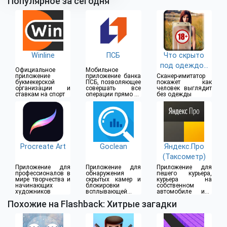
Популярное за сегодня
Winline
ПСБ
Что скрыто
под одеждой
Официальное
Мобильное
(18+)
приложение
приложение банка
Сканер-имитатор
букмекерской
ПСБ, позволяющее
покажет как
организации и
совершать все
человек выглядит
ставкам на спорт
операции прямо из
без одежды
дома
Procreate Art
Goclean
Яндекс.Про
(Таксометр)
Приложение для
Приложение для
Приложение для
профессионалов в
обнаружения
пешего курьера,
мире творчества и
скрытых камер и
курьера на
начинающих
блокировки
собственном
художников
всплывающей
автомобиле или
рекламы
водителя такси
Похожие на Flashback: Хитрые загадки