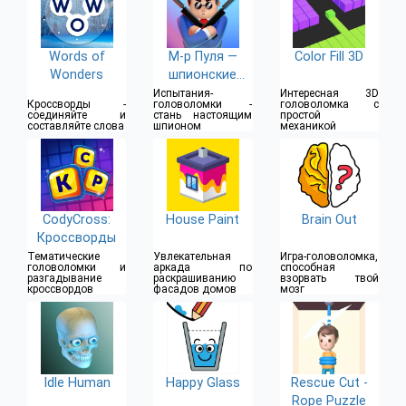
Words of
М-р Пуля —
Color Fill 3D
Wonders
шпионские
задачки
Испытания-
Интересная 3D
Кроссворды -
головоломки -
головоломка с
соединяйте и
стань настоящим
простой
составляйте слова
шпионом
механикой
CodyCross:
House Paint
Brain Out
Кроссворды
Тематические
Увлекательная
Игра-головоломка,
головоломки и
аркада по
способная
разгадывание
раскрашиванию
взорвать твой
кроссвордов
фасадов домов
мозг
Idle Human
Happy Glass
Rescue Cut -
Rope Puzzle