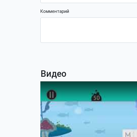
Комментарий
Видео