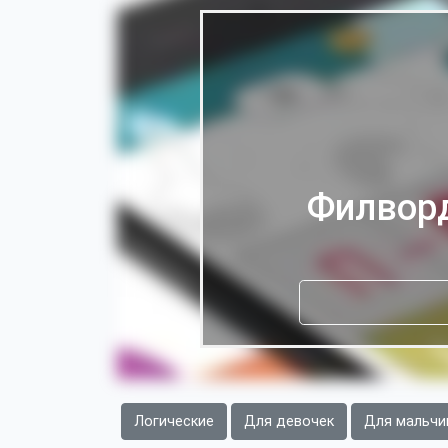
Филворд
Логические
Для девочек
Для мальчи