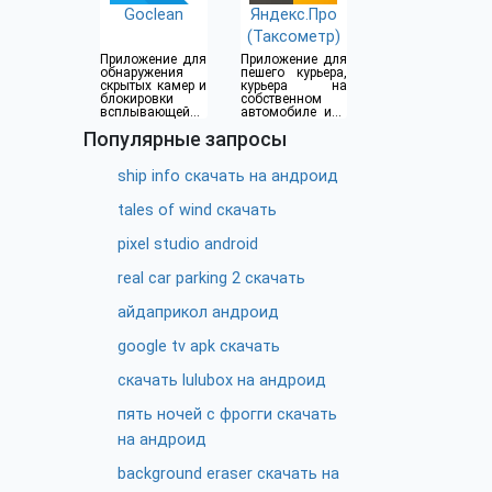
Goclean
Яндекс.Про
(Таксометр)
Приложение для
Приложение для
обнаружения
пешего курьера,
скрытых камер и
курьера на
блокировки
собственном
всплывающей
автомобиле или
рекламы
водителя такси
Популярные запросы
ship info скачать на андроид
tales of wind скачать
pixel studio android
real car parking 2 скачать
айдаприкол андроид
google tv apk скачать
скачать lulubox на андроид
пять ночей с фрогги скачать
на андроид
background eraser скачать на