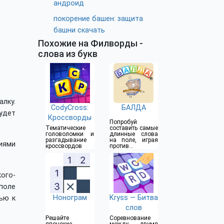
андроид
покорение башен: защита
башни скачать
Похожие на Филворды -
слова из букв
лку.
CodyCross:
БАЛДА
удет
Кроссворды
Попробуй
Тематические
составить самые
головоломки и
длинные слова
разгадывание
на поле, играя
иями
кроссвордов
против
соперника
онлайн
кого-
 поле
Нонограм
Kryss — Битва
ью к
слов
Решайте
Соревнование