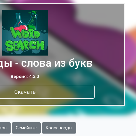
ы - слова из букв
Версия: 4.3.0
Скачать
ков
Семейные
Кроссворды