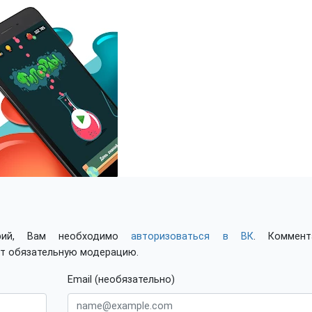
арий, Вам необходимо
авторизоваться в ВК
. Коммент
ят обязательную модерацию.
Email (необязательно)