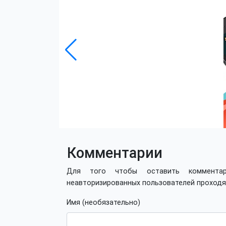
Комментарии
Для того чтобы оставить коммент
неавторизированных пользователей проход
Имя (необязательно)