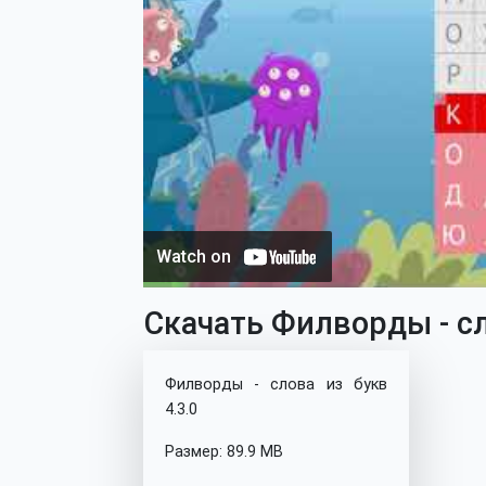
Скачать Филворды - сл
Филворды - слова из букв
4.3.0
Размер: 89.9 MB