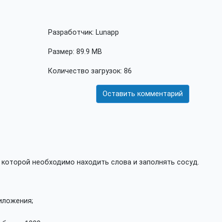
Разработчик: Lunapp
Размер: 89.9 MB
Количество загрузок: 86
Оставить комментарий
 в которой необходимо находить слова и заполнять сосуд.
иложения;