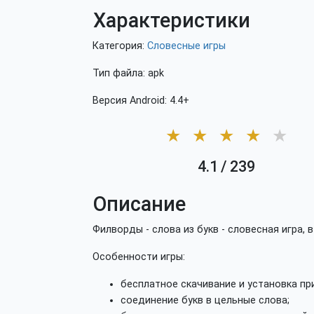
Характеристики
Категория:
Словесные игры
Тип файла: apk
Версия Android: 4.4+
★
★
★
★
★
4.1
/
239
Описание
Филворды - слова из букв - словесная игра,
Особенности игры:
бесплатное скачивание и установка пр
соединение букв в цельные слова;