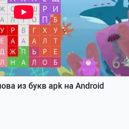
ова из букв apk на Android