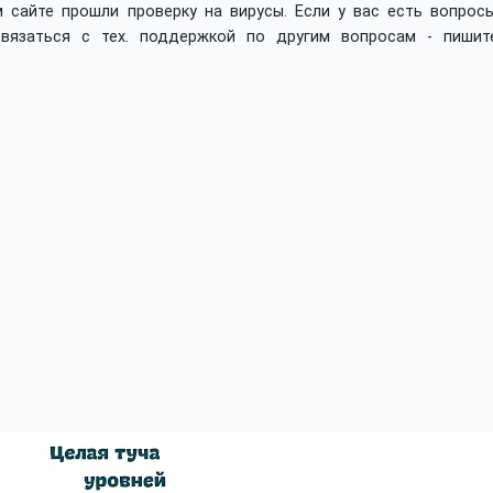
 сайте прошли проверку на вирусы. Если у вас есть вопросы
вязаться с тех. поддержкой по другим вопросам - пишит