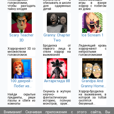
головоломки,
списывать в школе
игры в жанре
чтобы разгадать
для одаренных
хоррор с побегом
тайну злодея
детей
из дома
Scary Teacher
Granny: Chapter
Ice Scream 1
3D
Two
Бродилка от
Леденящий кровь
Хоррор-квест 3D со
первого лица в
хоррор-квест с
множеством
стиле хоррор на
непростыми
головоломок
выживание
головоломками
100 дверей -
Антарктида 88
Grandpa And
Побег из
Granny Home
комнаты
Escape
Окунись в жуткую
Хоррор-бродилка
Найди скрытые
научно-
на выживание, в
предметы, реши
фантастическую
которой за тобой
пазлы и сбеги из
историю, полную
охотятся
комнаты
монстров, оружия
безумный
и приключений
дедушка и
страшная бабушка
Внимание! Скачивая приложения с этого сайта, Вы