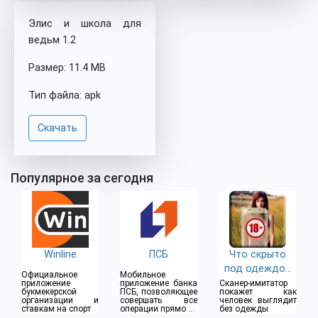
Элис и школа для
ведьм 1.2
Размер: 11.4 MB
Тип файла: apk
Скачать
Популярное за сегодня
Winline
ПСБ
Что скрыто
под одеждой
Официальное
Мобильное
(18+)
приложение
приложение банка
Сканер-имитатор
букмекерской
ПСБ, позволяющее
покажет как
организации и
совершать все
человек выглядит
ставкам на спорт
операции прямо из
без одежды
дома