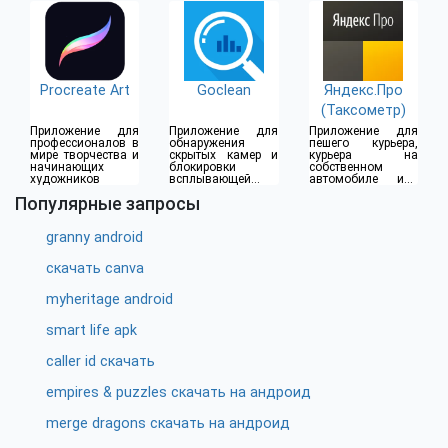
Procreate Art
Goclean
Яндекс.Про
(Таксометр)
Приложение для
Приложение для
Приложение для
профессионалов в
обнаружения
пешего курьера,
мире творчества и
скрытых камер и
курьера на
начинающих
блокировки
собственном
художников
всплывающей
автомобиле или
рекламы
водителя такси
Популярные запросы
granny android
скачать canva
myheritage android
smart life apk
caller id скачать
empires & puzzles скачать на андроид
merge dragons скачать на андроид