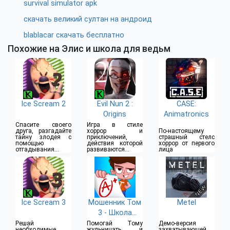
survival simulator apk
скачать великий султан на андроид
blablacar скачать бесплатно
Похожие на Элис и школа для ведьм
Ice Scream 2
Evil Nun 2 :
CASE:
Origins
Animatronics
Спасите своего
Игра в стиле
друга, разгадайте
хоррор и
По-настоящему
тайну злодея с
приключений,
страшный стелс
помощью
действия которой
хоррор от первого
отгадывания
развиваются в
лица
головоломок
монашеской школе
Ice Scream 3
Мошенник Том
Metel
3 - Школа
гениев
Решай
Помогай Тому
Демо-версия
необходимые
жульничать и
захватывающей