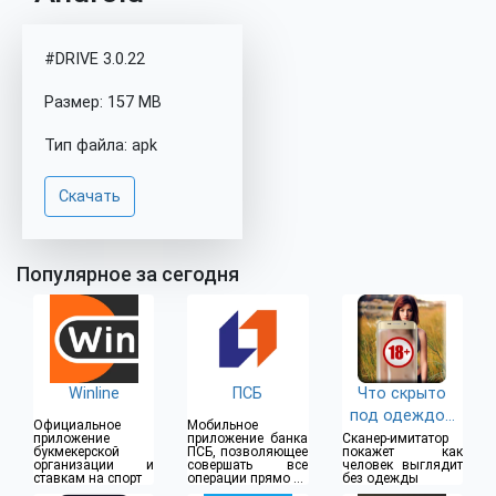
#DRIVE 3.0.22
Размер: 157 MB
Тип файла: apk
Скачать
Популярное за сегодня
Winline
ПСБ
Что скрыто
под одеждой
Официальное
Мобильное
(18+)
приложение
приложение банка
Сканер-имитатор
букмекерской
ПСБ, позволяющее
покажет как
организации и
совершать все
человек выглядит
ставкам на спорт
операции прямо из
без одежды
дома