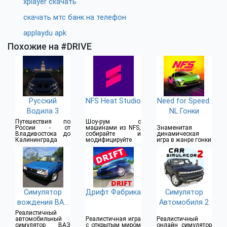
xplayer скачать
скачать мтс банк на телефон
applaydu apk
Похожие на #DRIVE
Русский
NFS Heat Studio
Need for Speed:
Водила 3
NL Гонки
Путешествия по
Шоу-рум с
России - от
машинами из NFS,
Знаменитая
Владивостока до
собирайте и
динамическая
Калининграда
модифицируйте
игра в жанре гонки
Симулятор
Дрифт Фабрика
Симулятор
вождения ВАЗ
Автомобиля 2
2108 SE
Реалистичный
автомобильный
Реалистичная игра
Реалистичный
симулятор ВАЗ
с открытым миром
онлайн симулятор