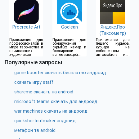
Procreate Art
Goclean
Яндекс.Про
(Таксометр)
Приложение для
Приложение для
Приложение для
профессионалов в
обнаружения
пешего курьера,
мире творчества и
скрытых камер и
курьера на
начинающих
блокировки
собственном
художников
всплывающей
автомобиле или
рекламы
водителя такси
Популярные запросы
game booster скачать бесплатно андроид
скачать игру staff
shareme скачать на android
microsoft teams скачать для андроид
war machines скачать на андроид
quickshortcutmaker андроид
мегафон тв android