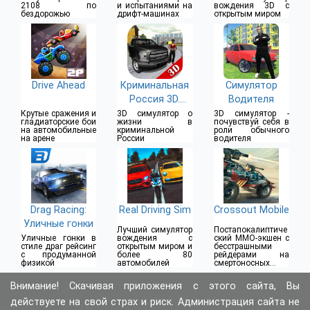
2108 по
и испытаниями на
вождения 3D с
бездорожью
дрифт-машинах
открытым миром
Drive Ahead
Криминальная
Симулятор
Россия 3D.
Водителя
Борис
Крутые сражения и
3D симулятор о
3D симулятор -
гладиаторские бои
жизни в
почувствуй себя в
на автомобильные
криминальной
роли обычного
на арене
России
водителя
Drag Racing:
Real Driving Sim
Crossout Mobile
Уличные гонки
Лучший симулятор
Постапокалиптиче
Уличные гонки в
вождения с
ский MMO-экшен с
стиле драг рейсинг
открытым миром и
бесстрашными
с продуманной
более 80
рейдерами на
физикой
автомобилей
смертоносных
бронемобилях
Внимание! Скачивая приложения с этого сайта, Вы
действуете на свой страх и риск. Администрация сайта не