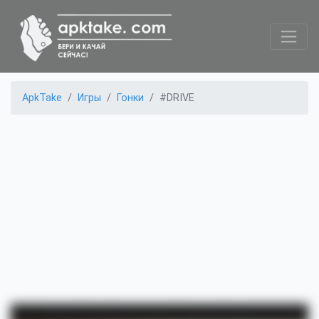
ApkTake
Игры
Гонки
#DRIVE