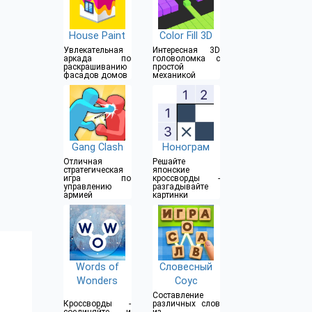
House Paint
Color Fill 3D
Увлекательная
Интересная 3D
аркада по
головоломка с
раскрашиванию
простой
фасадов домов
механикой
Gang Clash
Нонограм
Отличная
Решайте
стратегическая
японские
игра по
кроссворды -
управлению
разгадывайте
армией
картинки
Words of
Словесный
Wonders
Соус
Составление
Кроссворды -
различных слов