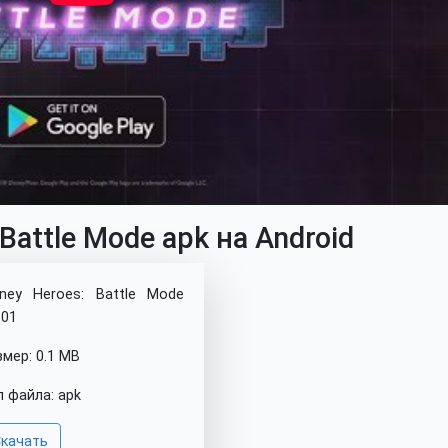
Battle Mode apk на Android
sney Heroes: Battle Mode
.01
змер: 0.1 MB
п файла: apk
качать