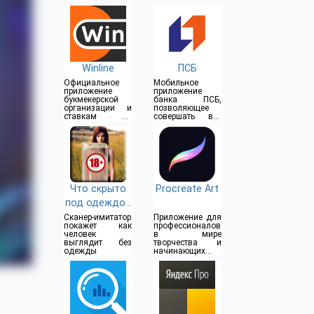
Winline
ПСБ
Официальное
Мобильное
приложение
приложение
букмекерской
банка ПСБ,
организации и
позволяющее
ставкам на
совершать все
спорт
операции прямо
из дома
Что скрыто
Procreate Art
под одеждой
(18+)
Сканер-имитатор
Приложение для
покажет как
профессионалов
человек
в мире
выглядит без
творчества и
одежды
начинающих
художников