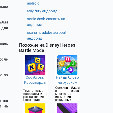
android
ольше
rally fury андроид
sonic dash скачать на
ьями
андроид
ы для
скачать adobe acrobat
андроид
ние,
Похожие на Disney Heroes:
Battle Mode
после
е за
CodyCross:
Найди Слово
Кроссворды
на русском
Соедини буквы
Тематические
в слова:
головоломки и
множество
разгадывание
испытаний,
кроссвордов
различные
, вы
уровни
е на
сложности