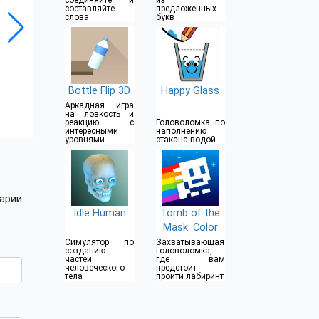
соединяйте и
из
составляйте
предложенных
слова
букв
Bottle Flip 3D
Happy Glass
Аркадная игра
на ловкость и
реакцию с
Головоломка по
интересными
наполнению
уровнями
стакана водой
арии
Idle Human
Tomb of the
Mask: Color
Симулятор по
Захватывающая
созданию
головоломка,
частей
где вам
человеческого
предстоит
тела
пройти лабиринт