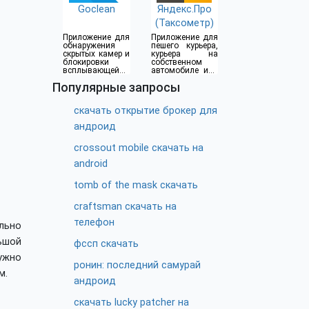
Goclean
Яндекс.Про
(Таксометр)
Приложение для
Приложение для
обнаружения
пешего курьера,
скрытых камер и
курьера на
блокировки
собственном
всплывающей
автомобиле или
рекламы
водителя такси
Популярные запросы
скачать открытие брокер для
андроид
crossout mobile скачать на
android
tomb of the mask скачать
craftsman скачать на
телефон
льно
ьшой
фссп скачать
ужно
ронин: последний самурай
м.
андроид
скачать lucky patcher на