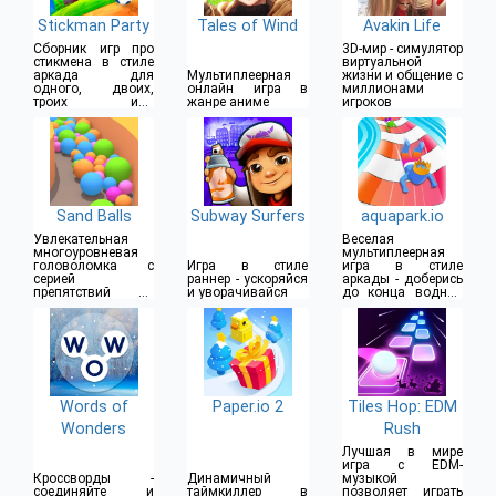
Stickman Party
Tales of Wind
Avakin Life
Сборник игр про
3D-мир - симулятор
стикмена в стиле
виртуальной
аркада для
Мультиплеерная
жизни и общение с
одного, двоих,
онлайн игра в
миллионами
троих или
жанре аниме
игроков
четверых игроков
Sand Balls
Subway Surfers
aquapark.io
Увлекательная
Веселая
многоуровневая
мультиплеерная
головоломка с
Игра в стиле
игра в стиле
серией
раннер - ускоряйся
аркады - доберись
препятствий на
и уворачивайся
до конца водной
пути
горки
Words of
Paper.io 2
Tiles Hop: EDM
Wonders
Rush
Лучшая в мире
игра с EDM-
Кроссворды -
Динамичный
музыкой
соединяйте и
таймкиллер в
позволяет играть