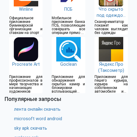
Winline
ПСБ
Что скрыто
под одеждой
Официальное
Мобильное
(18+)
приложение
приложение банка
Сканер-имитатор
букмекерской
ПСБ, позволяющее
покажет как
организации и
совершать все
человек выглядит
ставкам на спорт
операции прямо из
без одежды
дома
Procreate Art
Goclean
Яндекс.Про
(Таксометр)
Приложение для
Приложение для
Приложение для
профессионалов в
обнаружения
пешего курьера,
мире творчества и
скрытых камер и
курьера на
начинающих
блокировки
собственном
художников
всплывающей
автомобиле или
рекламы
водителя такси
Популярные запросы
лента онлайн скачать
microsoft word android
sky apk скачать