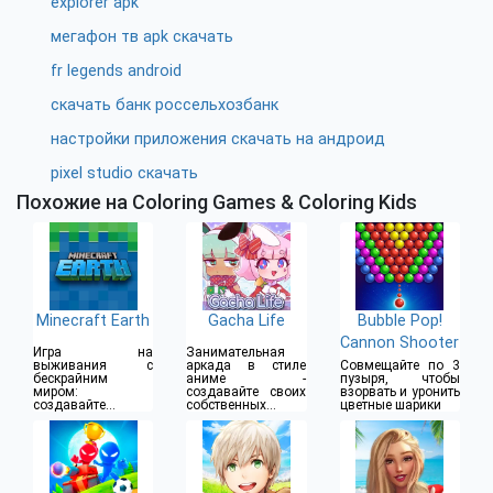
explorer apk
мегафон тв apk скачать
fr legends android
скачать банк россельхозбанк
настройки приложения скачать на андроид
pixel studio скачать
Похожие на Coloring Games & Coloring Kids
Minecraft Earth
Gacha Life
Bubble Pop!
Cannon Shooter
Игра на
Занимательная
выживания с
аркада в стиле
Совмещайте по 3
бескрайним
аниме -
пузыря, чтобы
миром:
создавайте своих
взорвать и уронить
создавайте
собственных
цветные шарики
предметы,
персонажей
собирайте ресурсы