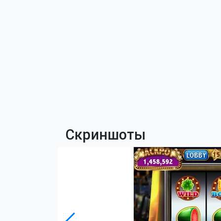
Скриншоты