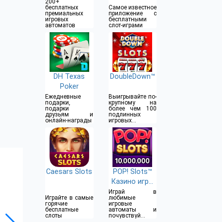
казино
200+
бесплатных
Самое известное
премиальных
приложение с
игровых
бесплатными
автоматов
слот-играми
DH Texas
DoubleDown™
Poker
Ежедневные
Выигрывайте по-
подарки,
крупному на
подарки
более чем 100
друзьям и
подлинных
онлайн-награды
игровых
автоматах
Caesars Slots
POP! Slots™
Казино игры
Вегаса
Играй в
Играйте в самые
любимые
горячие
игровые
бесплатные
автоматы и
слоты
почувствуй
удачу