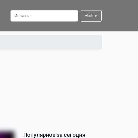
Найти
Популярное за сегодня