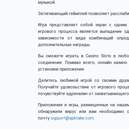
музыкой.
Затягивающий геймплей позволяет расслаби
Игра представляет собой экран с одним
игрового процесса является выпадение о
зависимости от вида комбинаций опред
дополнительные награды.
Вы сможете играть в Casino Slots в любо
соединение. Помимо всего, онлайн казин
установки приложения.
Делитесь любимой игрой со своими друзь
Получайте удовольствие от игрового проце
почувствуйте адреналин от захватывающего
Приложения и игры, размещенные на нашем
обнаружили вирус или вам необходимо с
почту
support@apktake.com
.