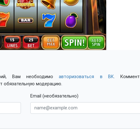
арий, Вам необходимо
авторизоваться в ВК
. Коммент
ят обязательную модерацию.
Email (необязательно)