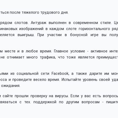
ться после тяжелого трудового дня.
 рядом слотов. Антураж выполнен в современном стиле. Ц
динаковых изображений в каждом слоте горизонтального ряд
еляется выигрыш. При участии в бонусной игре вы полу
м месте и в любое время. Главное условие - активное инте
о не отнимает много трафика, что тоже является преимущес
ями из социальной сети Facebook, а также дарите им мон
сса и проведите весело время. Испытайте уровень своей уда
 ожидания.
 сайте прошли проверку на вирусы. Если у вас есть вопросы
вязаться с тех. поддержкой по другим вопросам - пишит