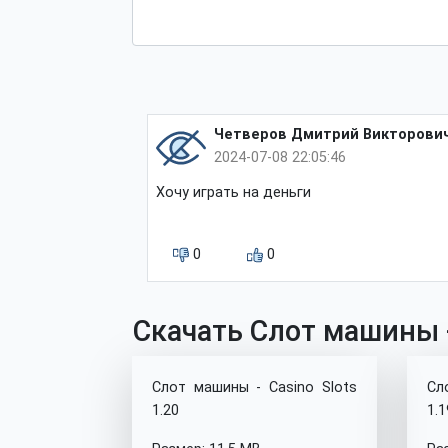
Четверов Дмитрий Викторови
2024-07-08 22:05:46
Хочу играть на деньги
0
0
Скачать Слот машины - 
Слот машины - Casino Slots
Сл
1.20
1.1