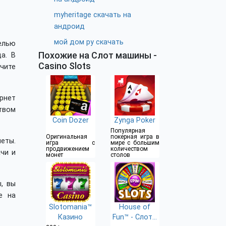
myheritage скачать на
андроид
мой дом ру скачать
елью
Похожие на Слот машины -
а. В
Casino Slots
чите
рнет
твом
Coin Dozer
Zynga Poker
Популярная
Оригинальная
покерная игра в
еты.
игра с
мире с большим
продвижением
количеством
чи и
монет
столов
, вы
е на
Slotomania™
House of
Казино
Fun™️ - Слоты