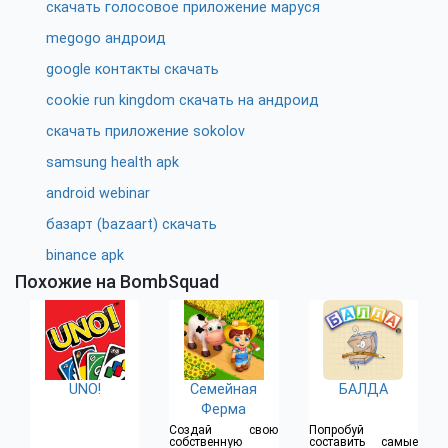
скачать голосовое приложение маруся
megogo андроид
google контакты скачать
cookie run kingdom скачать на андроид
скачать приложение sokolov
samsung health apk
android webinar
базарт (bazaart) скачать
binance apk
Похожие на BombSquad
UNO!
Семейная
БАЛДА
Ферма
Создай свою
Попробуй
собственную
составить самые