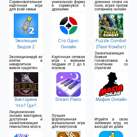
Соревновательная
уникальную ферму
длинные слова на
карточная игра
и соревнуйся с
поле, играя против
для всей семьи
друзьями
соперника онлайн
Эволюция
Сто Одно
Puzzle Combat
Видов 2
Онлайн
(Пазл Комбат)
Захватывающая
Эволюционируй из
Карточная сетевая
боевая
клетки в
игра с живыми
головоломка в
невероятное
людьми от 2 до 6
сочетании со
живое существо
игроков
стратегий
Викторина
Dream Piano
Мафия Онлайн
Что? Где?
Когда?
Лицензионная
онлайн викторина,
Лучшая
доступная и
фортепьянная
Играйте в свою
захватывающая
музыкальная игра
любимую игру, не
гимнастика мозга
для виртуозов
выходя из дома