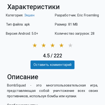
Характеристики
Категория:
Экшен
Разработчик: Eric Froemling
Тип файла: apk
Размер: 81 MB
Версия Android: 5.0+
Количество загрузок: 28
★
★
★
★
★
4.5
/
222
Оставить комментарий
Описание
BombSquad - это многопользовательская игра,
представляющая собой уничтожение всех своих
противников, используя бомбы или кулаки.