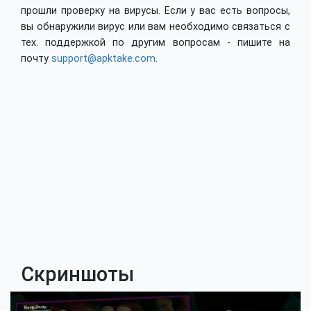
прошли проверку на вирусы. Если у вас есть вопросы,
вы обнаружили вирус или вам необходимо связаться с
тех. поддержкой по другим вопросам - пишите на
почту
support@apktake.com
.
Скриншоты