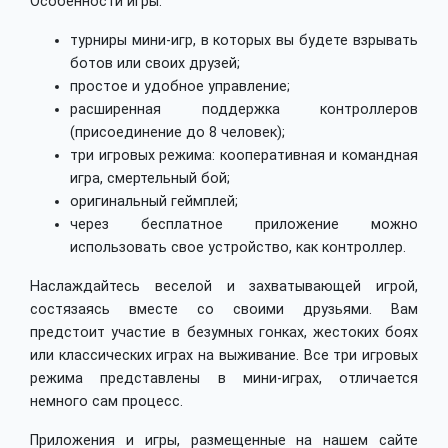
Особенности игры:
турниры мини-игр, в которых вы будете взрывать
ботов или своих друзей;
простое и удобное управление;
расширенная поддержка контроллеров
(присоединение до 8 человек);
три игровых режима: кооперативная и командная
игра, смертельный бой;
оригинальный геймплей;
через бесплатное приложение можно
использовать свое устройство, как контроллер.
Наслаждайтесь веселой и захватывающей игрой,
состязаясь вместе со своими друзьями. Вам
предстоит участие в безумных гонках, жестоких боях
или классических играх на выживание. Все три игровых
режима представлены в мини-играх, отличается
немного сам процесс.
Приложения и игры, размещенные на нашем сайте