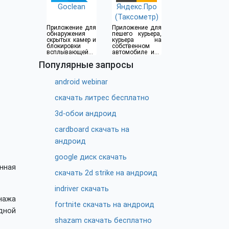
Goclean
Яндекс.Про
(Таксометр)
Приложение для
Приложение для
обнаружения
пешего курьера,
скрытых камер и
курьера на
блокировки
собственном
всплывающей
автомобиле или
рекламы
водителя такси
Популярные запросы
android webinar
скачать литрес бесплатно
3d-обои андроид
cardboard скачать на
андроид
google диск скачать
нная
скачать 2d strike на андроид
indriver скачать
нажа
fortnite скачать на андроид
дной
shazam скачать бесплатно