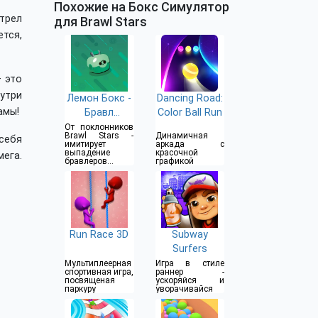
Похожие на Бокс Симулятор
трел
для Brawl Stars
тся,
 это
утри
Лемон Бокс -
Dancing Road:
амы!
Бравл
Color Ball Run
Симулятор
От поклонников
Brawl Stars -
Динамичная
себя
имитирует
аркада с
выпадение
красочной
мега.
бравлеров и
графикой
прочего
Run Race 3D
Subway
Surfers
Мультиплеерная
Игра в стиле
спортивная игра,
раннер -
посвященая
ускоряйся и
паркуру
уворачивайся