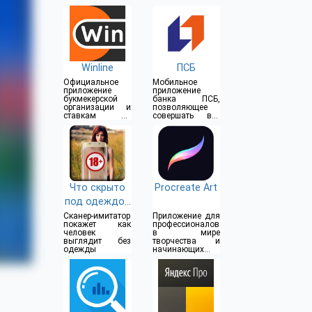
Winline
ПСБ
Официальное
Мобильное
приложение
приложение
букмекерской
банка ПСБ,
организации и
позволяющее
ставкам на
совершать все
спорт
операции прямо
из дома
Что скрыто
Procreate Art
под одеждой
(18+)
Сканер-имитатор
Приложение для
покажет как
профессионалов
человек
в мире
выглядит без
творчества и
одежды
начинающих
художников