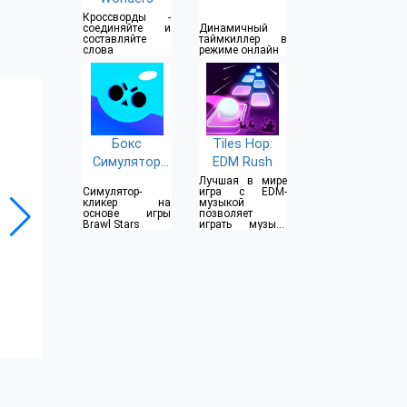
Кроссворды -
соединяйте и
Динамичный
составляйте
таймкиллер в
слова
режиме онлайн
Бокс
Tiles Hop:
Симулятор
EDM Rush
для Brawl
Лучшая в мире
Симулятор-
игра с EDM-
Stars
кликер на
музыкой
основе игры
позволяет
Brawl Stars
играть музыку
различных
стилей