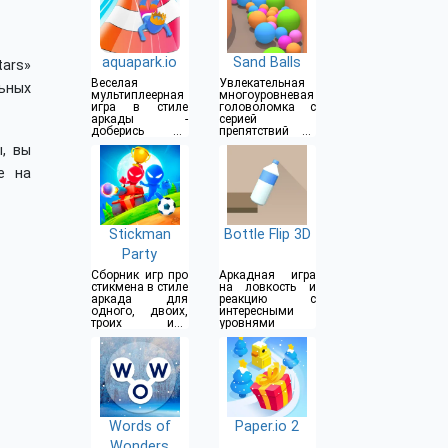
aquapark.io
Sand Balls
ars»
Веселая
Увлекательная
ьных
мультиплеерная
многоуровневая
игра в стиле
головоломка с
аркады -
серией
доберись до
препятствий на
конца водной
пути
, вы
горки
е на
Stickman
Bottle Flip 3D
Party
Сборник игр про
Аркадная игра
стикмена в стиле
на ловкость и
аркада для
реакцию с
одного, двоих,
интересными
троих или
уровнями
четверых
игроков
Words of
Paper.io 2
Wonders