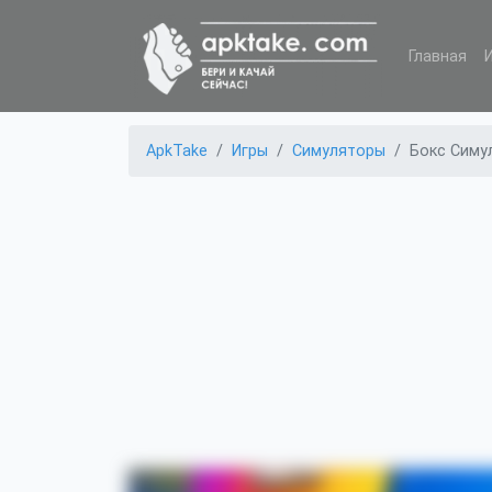
Главная
ApkTake
Игры
Симуляторы
Бокс Симул