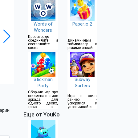
Words of
Paper.io 2
Wonders
Кроссворды -
соединяйте и
Динамичный
составляйте
таймкиллер в
слова
режиме онлайн
Stickman
Subway
Party
Surfers
Сборник игр про
стикмена в стиле
Игра в стиле
аркада для
раннер -
одного, двоих,
ускоряйся и
троих или
уворачивайся
арии
четверых
Еще от YouKo
игроков