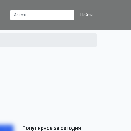
Найти
Популярное за сегодня