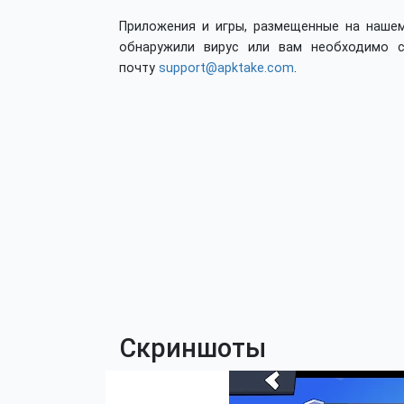
Приложения и игры, размещенные на нашем
обнаружили вирус или вам необходимо с
почту
support@apktake.com
.
Скриншоты