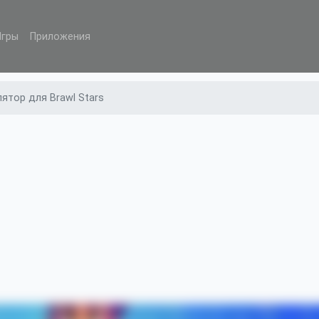
Игры
Приложения
ятор для Brawl Stars