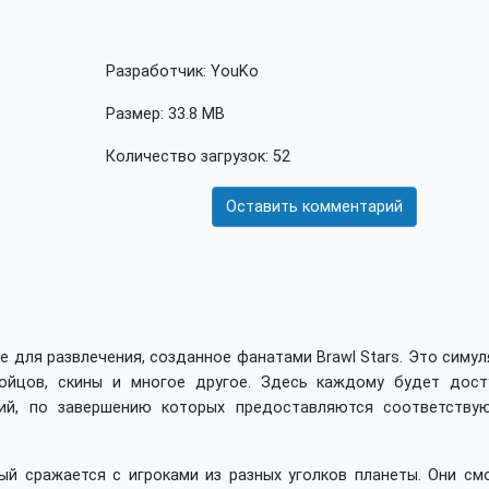
Разработчик: YouKo
Размер: 33.8 MB
Количество загрузок: 52
Оставить комментарий
е для развлечения, созданное фанатами Brawl Stars. Это симу
ойцов, скины и многое другое. Здесь каждому будет дост
ний, по завершению которых предоставляются соответству
рый сражается с игроками из разных уголков планеты. Они см