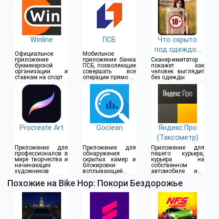
Winline
ПСБ
Что скрыто
под одеждой
Официальное
Мобильное
(18+)
приложение
приложение банка
Сканер-имитатор
букмекерской
ПСБ, позволяющее
покажет как
организации и
совершать все
человек выглядит
ставкам на спорт
операции прямо из
без одежды
дома
Procreate Art
Goclean
Яндекс.Про
(Таксометр)
Приложение для
Приложение для
Приложение для
профессионалов в
обнаружения
пешего курьера,
мире творчества и
скрытых камер и
курьера на
начинающих
блокировки
собственном
художников
всплывающей
автомобиле или
рекламы
водителя такси
Похожие на Bike Hop: Покори Бездорожье