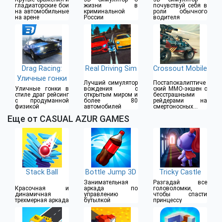
гладиаторские бои
жизни в
почувствуй себя в
на автомобильные
криминальной
роли обычного
на арене
России
водителя
Drag Racing:
Real Driving Sim
Crossout Mobile
Уличные гонки
Лучший симулятор
Постапокалиптиче
Уличные гонки в
вождения с
ский MMO-экшен с
стиле драг рейсинг
открытым миром и
бесстрашными
с продуманной
более 80
рейдерами на
физикой
автомобилей
смертоносных
бронемобилях
Еще от CASUAL AZUR GAMES
Stack Ball
Bottle Jump 3D
Tricky Castle
Занимательная
Разгадай все
Красочная и
аркада по
головоломки,
динамичная
управлению
чтобы спасти
трехмерная аркада
бутылкой
принцессу