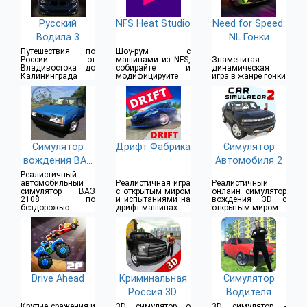
Русский
NFS Heat Studio
Need for Speed:
Водила 3
NL Гонки
Путешествия по
Шоу-рум с
России - от
машинами из NFS,
Знаменитая
Владивостока до
собирайте и
динамическая
Калининграда
модифицируйте
игра в жанре гонки
Симулятор
Дрифт Фабрика
Симулятор
вождения ВАЗ
Автомобиля 2
2108 SE
Реалистичный
автомобильный
Реалистичная игра
Реалистичный
симулятор ВАЗ
с открытым миром
онлайн симулятор
2108 по
и испытаниями на
вождения 3D с
бездорожью
дрифт-машинах
открытым миром
Drive Ahead
Криминальная
Симулятор
Россия 3D.
Водителя
Борис
Крутые сражения и
3D симулятор о
3D симулятор -