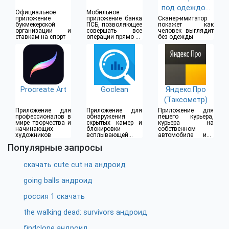
под одеждой
Официальное
Мобильное
(18+)
приложение
приложение банка
Сканер-имитатор
букмекерской
ПСБ, позволяющее
покажет как
организации и
совершать все
человек выглядит
ставкам на спорт
операции прямо из
без одежды
дома
Procreate Art
Goclean
Яндекс.Про
(Таксометр)
Приложение для
Приложение для
Приложение для
профессионалов в
обнаружения
пешего курьера,
мире творчества и
скрытых камер и
курьера на
начинающих
блокировки
собственном
художников
всплывающей
автомобиле или
рекламы
водителя такси
Популярные запросы
скачать cute cut на андроид
going balls андроид
россия 1 скачать
the walking dead: survivors андроид
findclone андроид