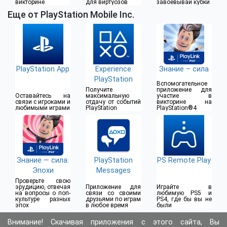
викторине
для виртуозов
завоевывай кубки
Еще от PlayStation Mobile Inc.
PlayStation App
Experience
Знание – сила
PlayStation
Вспомогательное
Получите
приложение для
Оставайтесь на
максимальную
участие в
связи с игроками и
отдачу от событий
викторине на
любимыми играми
PlayStation
PlayStation®4
Знание — сила:
PlayStation
PS Remote Play
Эпохи
Messages
Проверьте свою
эрудицию, отвечая
Приложение для
Играйте в
на вопросы о поп-
связи со своими
любимую PS5 и
культуре разных
друзьями по играм
PS4, где бы вы не
эпох
в любое время
были
Внимание! Скачивая приложения с этого сайта, Вы