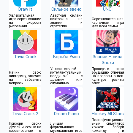
Draw it
Сильное звено
UNO!
Увлекательная
Азартная онлайн
игра-соревнование
викторина на
Соревновательная
на скорость
знания и
карточная игра
рисования
стратегию
для всей семьи
Trivia Crack
Борьба Умов
Знание — сила:
Эпохи
Увлекательный
Проверьте свою
Начни свою
интеллектуальный
эрудицию, отвечая
викторину, отвечая
поединок с
на вопросы о поп-
на забавные
друзьям или
культуре разных
вопросы
случайным
эпох
противникам
Trivia Crack 2
Dream Piano
Hockey All Stars
Полнофункционал
Призови своих
Лучшая
ьный симулятор
друзей и семью на
фортепьянная
хоккея: собери
соревнование в
музыкальная игра
команду и