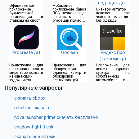
под одеждой
Официальное
Мобильное
(18+)
приложение
приложение банка
Сканер-имитатор
букмекерской
ПСБ, позволяющее
покажет как
организации и
совершать все
человек выглядит
ставкам на спорт
операции прямо из
без одежды
дома
Procreate Art
Goclean
Яндекс.Про
(Таксометр)
Приложение для
Приложение для
Приложение для
профессионалов в
обнаружения
пешего курьера,
мире творчества и
скрытых камер и
курьера на
начинающих
блокировки
собственном
художников
всплывающей
автомобиле или
рекламы
водителя такси
Популярные запросы
скачать eboox
rebel inc. скачать
nova launcher prime скачать бесплатно
shadow fight 3 apk
скачать все аптеки