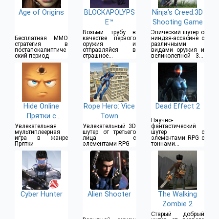
Age of Origins
BLOCKAPOLYPS
Ninja’s Creed:3D
E™
Shooting Game
Возьми трубу в
Эпический шутер о
Бесплатная MMO
качестве первого
ниндзя-ассасине с
стратегия в
оружия и
различными
постапокалиптиче
отправляйся в
видами оружия и
ский период
страшное
великолепной 3D-
путешествие
графикой
Hide Online
Rope Hero: Vice
Dead Effect 2
Прятки с
Town
Научно-
Друзьями
Увлекательная
Увлекательный 3D
фантастический
мультиплеерная
шутер от третьего
шутер с
игра в жанре
лица с
элементами RPG с
Прятки
элементами RPG
тоннами
обновляемого
оружия
Cyber Hunter
Alien Shooter
The Walking
Zombie 2
Старый добрый