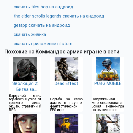
скачать tiles hop на андроид
the elder scrolls legends скачать на андроид
getapp скачать на андроид
скачать живика
скачать приложение nl store
Похожие на Коммандос армия игра не в сети
Эволюция 2:
Dead Effect
PUBG MOBILE
Битва за
Утопию
Взрывной микс
top-down шутера от
Борьба за свою
Напряженная
третьего лица,
жизнь в научно-
многопользовател
экшен, стратегии и
фантастической
ьская экшен-игра
RPG
FPS игре
на выживание