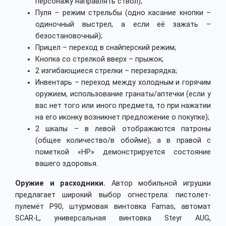
персонажу направлять ствол);
Пуля – режим стрельбы (одно касание кнопки –
одиночный выстрел, а если её зажать –
безостановочный);
Прицел – переход в снайперский режим;
Кнопка со стрелкой вверх – прыжок;
2 изгибающиеся стрелки – перезарядка;
Инвентарь – переход между холодным и горячим
оружием, использование гранаты/аптечки (если у
вас нет того или иного предмета, то при нажатии
на его иконку возникнет предложение о покупке);
2 шкалы – в левой отображаются патроны
(общее количество/в обойме), а в правой с
пометкой «HP» демонстрируется состояние
вашего здоровья.
Оружие и расходники.
Автор мобильной игрушки
предлагает широкий выбор огнестрела: пистолет-
пулемёт P90, штурмовая винтовка Famas, автомат
SCAR-L, универсальная винтовка Steyr AUG,