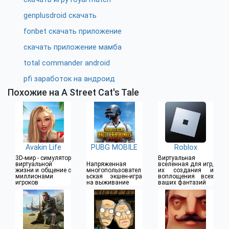
genplusdroid скачать
fonbet скачать приложение
скачать приложение мамба
total commander android
pfi заработок на андроид
Похожие на A Street Cat's Tale
Avakin Life
PUBG MOBILE
Roblox
3D-мир - симулятор
Виртуальная
виртуальной
Напряженная
вселенная для игр,
жизни и общение с
многопользовател
их создания и
миллионами
ьская экшен-игра
воплощения всех
игроков
на выживание
ваших фантазий