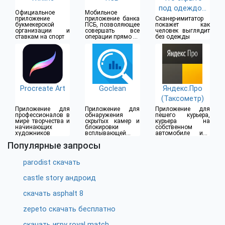
под одеждой
Официальное
Мобильное
(18+)
приложение
приложение банка
Сканер-имитатор
букмекерской
ПСБ, позволяющее
покажет как
организации и
совершать все
человек выглядит
ставкам на спорт
операции прямо из
без одежды
дома
Procreate Art
Goclean
Яндекс.Про
(Таксометр)
Приложение для
Приложение для
Приложение для
профессионалов в
обнаружения
пешего курьера,
мире творчества и
скрытых камер и
курьера на
начинающих
блокировки
собственном
художников
всплывающей
автомобиле или
рекламы
водителя такси
Популярные запросы
parodist скачать
castle story андроид
скачать asphalt 8
zepeto скачать бесплатно
скачать игру royal match