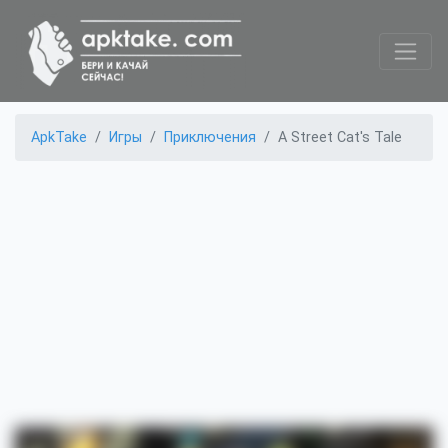
ApkTake
Игры
Приключения
A Street Cat's Tale