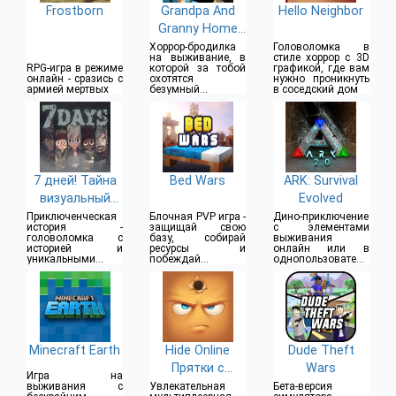
Frostborn
Grandpa And
Hello Neighbor
Granny Home
Escape
Хоррор-бродилка
Головоломка в
на выживание, в
стиле хоррор с 3D
RPG-игра в режиме
которой за тобой
графикой, где вам
онлайн - сразись с
охотятся
нужно проникнуть
армией мертвых
безумный
в соседский дом
дедушка и
страшная бабушка
7 дней! Тайна
Bed Wars
ARK: Survival
визуальный
Evolved
роман
Приключенческая
Блочная PVP игра -
Дино-приключение
история -
защищай свою
с элементами
головоломка с
базу, собирай
выживания
историей и
ресурсы и
онлайн или в
уникальными
побеждай
однопользователь
иллюстрациями
противников
ском режиме
Minecraft Earth
Hide Online
Dude Theft
Прятки с
Wars
Игра на
Друзьями
выживания с
Увлекательная
Бета-версия