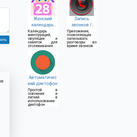
Женский
Запись
календарь
звонков /
месячных
разговоров
Календарь
Приложение,
менструаций,
позволяющее
овуляции и
записывать
заметок для
разговоры во
отслеживания
время звонков
месячных
циклов
Автоматичес
ов
кий диктофон
Простой в
освоении и
легкий в
использовании
диктофон