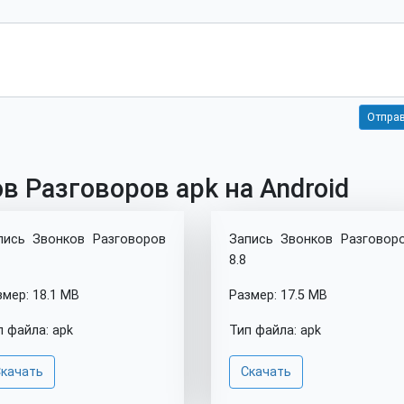
в Разговоров apk на Android
пись Звонков Разговоров
Запись Звонков Разговор
8.8
змер: 18.1 MB
Размер: 17.5 MB
п файла: apk
Тип файла: apk
качать
Скачать