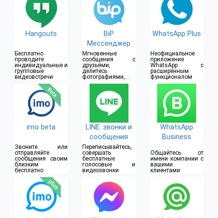
Hangouts
BiP
WhatsApp Plus
Мессенджер
Бесплатно
Мгновенные
Неофициальное
проводите
сообщения с
приложение
индивидуальные и
друзьями,
WhatsApp с
групповые
делитесь
расширенным
видеовстречи
фотографиями,
функционалом
видео и
месторасположени
ем
imo beta
LINE: звонки и
WhatsApp
сообщения
Business
Звоните или
Переписывайтесь,
отправляйте
совершать
Общайтесь от
сообщения своим
бесплатные
имени компании с
близким
голосовые и
вашими
бесплатно
видеозвонки
клиентами