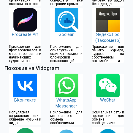
организации и
совершать все
человек выглядит
ставкам на спорт
операции прямо из
без одежды
дома
Procreate Art
Goclean
Яндекс.Про
(Таксометр)
Приложение для
Приложение для
Приложение для
профессионалов в
обнаружения
пешего курьера,
мире творчества и
скрытых камер и
курьера на
начинающих
блокировки
собственном
художников
всплывающей
автомобиле или
рекламы
водителя такси
Похожие на Vidogram
ВКонтакте
WhatsApp
WeChat
Messenger
Популярная
Приложение для
Социальная сеть и
социальная сеть -
мгновенного
приложение для
общение, музыка и
обмена
обмена
видео
сообщениями
сообщениями