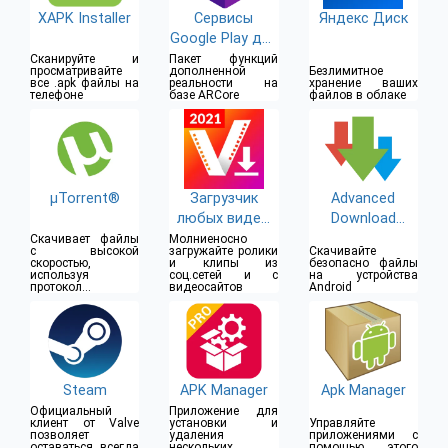
XAPK Installer
Сервисы
Яндекс Диск
Google Play для
AR
Сканируйте и
Пакет функций
просматривайте
дополненной
Безлимитное
все .apk файлы на
реальности на
хранение ваших
телефоне
базе ARCore
файлов в облаке
µTorrent®
Загрузчик
Advanced
любых видео
Download
2019
Manager &
Скачивает файлы
Молниеносно
с высокой
загружайте ролики
Скачивайте
Torrent
скоростью,
и клипы из
безопасно файлы
используя
соц.сетей и с
на устройства
downloader
протокол
видеосайтов
Android
гиперраздачи
BitTorrent
Steam
APK Manager
Apk Manager
Официальный
Приложение для
клиент от Valve
установки и
Управляйте
позволяет
удаления
приложениями с
оставаться всегда
нескольких
помощью этого