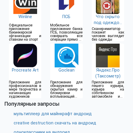
Winline
ПСБ
Что скрыто
под одеждой
Официальное
Мобильное
(18+)
приложение
приложение банка
Сканер-имитатор
букмекерской
ПСБ, позволяющее
покажет как
организации и
совершать все
человек выглядит
ставкам на спорт
операции прямо из
без одежды
дома
Procreate Art
Goclean
Яндекс.Про
(Таксометр)
Приложение для
Приложение для
Приложение для
профессионалов в
обнаружения
пешего курьера,
мире творчества и
скрытых камер и
курьера на
начинающих
блокировки
собственном
художников
всплывающей
автомобиле или
рекламы
водителя такси
Популярные запросы
мультиплеер для майнкрафт андроид
creative destruction скачать на андроид
одноклассники на андроид