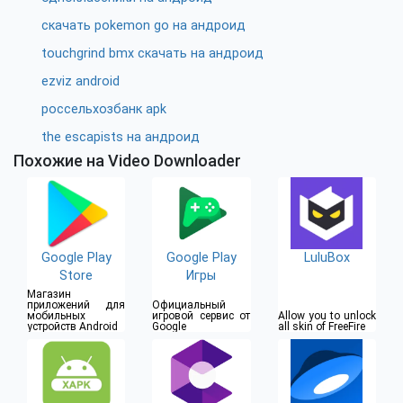
скачать pokemon go на андроид
touchgrind bmx скачать на андроид
ezviz android
россельхозбанк apk
the escapists на андроид
Похожие на Video Downloader
Google Play
Google Play
LuluBox
Store
Игры
Магазин
приложений для
Официальный
мобильных
игровой сервис от
Allow you to unlock
устройств Android
Google
all skin of FreeFire