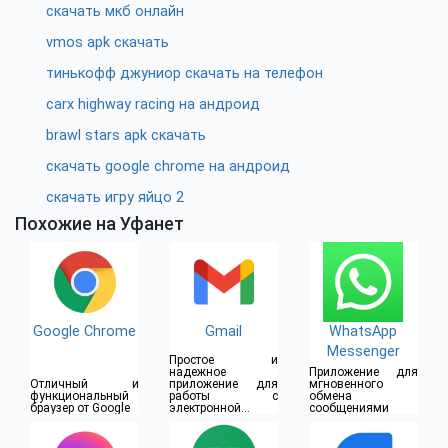
скачать мкб онлайн
vmos apk скачать
тинькофф джуниор скачать на телефон
carx highway racing на андроид
brawl stars apk скачать
скачать google chrome на андроид
скачать игру яйцо 2
Похожие на Уфанет
Google Chrome
Gmail
WhatsApp
Messenger
Простое и
надежное
Приложение для
Отличный и
приложение для
мгновенного
функциональный
работы с
обмена
браузер от Google
электронной
сообщениями
почтой