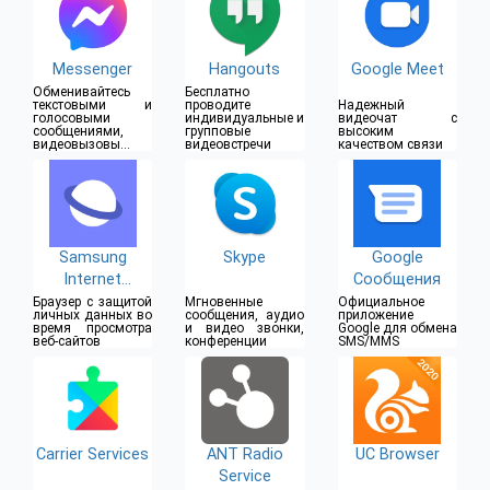
Messenger
Hangouts
Google Meet
Обменивайтесь
Бесплатно
текстовыми и
проводите
Надежный
голосовыми
индивидуальные и
видеочат с
сообщениями,
групповые
высоким
видеовызовы и
видеовстречи
качеством связи
групповые
видеочаты
Samsung
Skype
Google
Internet
Сообщения
Browser
Браузер с защитой
Мгновенные
Официальное
личных данных во
сообщения, аудио
приложение
время просмотра
и видео звонки,
Google для обмена
веб-сайтов
конференции
SMS/MMS
Carrier Services
ANT Radio
UC Browser
Service