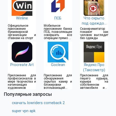
Winline
ПСБ
Что скрыто
под одеждой
Официальное
Мобильное
(18+)
приложение
приложение банка
Сканер-имитатор
букмекерской
ПСБ, позволяющее
покажет как
организации и
совершать все
человек выглядит
ставкам на спорт
операции прямо из
без одежды
дома
Procreate Art
Goclean
Яндекс.Про
(Таксометр)
Приложение для
Приложение для
Приложение для
профессионалов в
обнаружения
пешего курьера,
мире творчества и
скрытых камер и
курьера на
начинающих
блокировки
собственном
художников
всплывающей
автомобиле или
рекламы
водителя такси
Популярные запросы
скачать lowriders comeback 2
super vpn apk