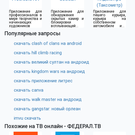
(Таксометр)
Приложение для
Приложение для
Приложение для
профессионалов в
обнаружения
пешего курьера,
мире творчества и
скрытых камер и
курьера на
начинающих
блокировки
собственном
художников
всплывающей
автомобиле или
рекламы
водителя такси
Популярные запросы
скачать clash of clans на android
скачать hill climb racing
скачать великий султан на андроид
скачать kingdom wars на андроид
скачать приложение литрес
скачать canva
скачать walk master на андроид
скачать gangstar: новый орлеан
imvu скачать
Похожие на ТВ онлайн - ФЕДЕРАЛ.ТВ