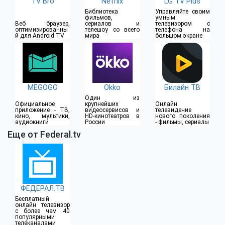
TV Bro
Netflix
LG TV Plus
Библиотека
Управляйте своим
фильмов,
умным
Веб браузер,
сериалов и
телевизором с
оптимизированны
телешоу со всего
телефона на
й для Android TV
мира
большом экране
MEGOGO
Okko
Билайн ТВ
Один из
Официальное
крупнейших
Онлайн
приложение - ТВ,
видеосервисов и
телевидение
кино, мультики,
HD-кинотеатров в
нового поколения
аудиокниги
России
- фильмы, сериалы
Еще от Federal.tv
ФЕДЕРАЛ.ТВ
Бесплатный
онлайн телевизор
с более чем 40
популярными
телеканалами