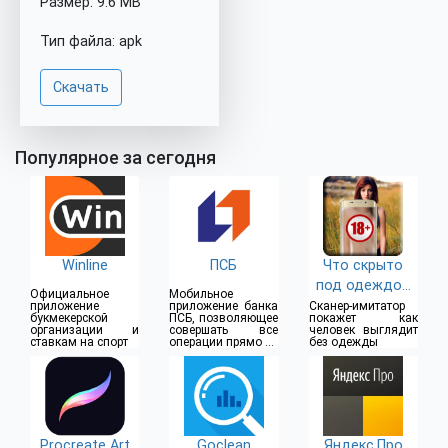
Размер: 9.6 MB
Тип файла: apk
Скачать
Популярное за сегодня
Winline
ПСБ
Что скрыто
под одеждой
Официальное
Мобильное
(18+)
приложение
приложение банка
Сканер-имитатор
букмекерской
ПСБ, позволяющее
покажет как
организации и
совершать все
человек выглядит
ставкам на спорт
операции прямо из
без одежды
дома
Procreate Art
Goclean
Яндекс.Про