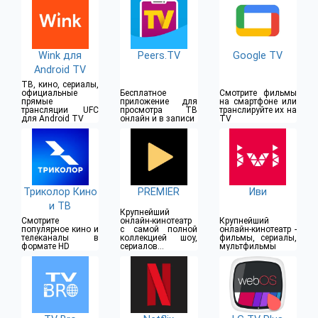
Wink для
Peers.TV
Google TV
Android TV
ТВ, кино, сериалы,
официальные
Бесплатное
Смотрите фильмы
прямые
приложение для
на смартфоне или
трансляции UFC
просмотра ТВ
транслируйте их на
для Android TV
онлайн и в записи
TV
Триколор Кино
PREMIER
Иви
и ТВ
Крупнейший
Смотрите
онлайн-кинотеатр
Крупнейший
популярное кино и
с самой полной
онлайн-кинотеатр -
телеканалы в
коллекцией шоу,
фильмы, сериалы,
формате HD
сериалов и
мультфильмы
фильмов