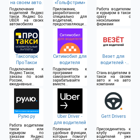
на своем авто.
«Гольфстрим»
Подключение
Приложение,
Работа водителем
водителей Яндекс
разработанное
и курьером в такси
такси. Яндекс Go.
специально для
сразу с
UBER на своих
водителей,
несколькими
автомобилях
предоставляющих
фирмами
услуги такси
Таксопарк
Ситимобил для
Везет для
ПроТакси
водителя
водителей -
Работа
Подключение к
Подключитесь к
Яндекс.Такси,
программе
Стань водителем в
заказы по всей
самозанятости и
такси на своем
России,
зарабатывайте
авто и на авто
ежедневные
вместе с
компании
выплаты
Ситимобил
Рулю.ру
Uber Driver -
Gett Drivers
для водителей
Работа водителем
такси или
Полезные и
Присоединитесь к
курьером по
удобные функции,
клубу лучших
заказам Яндекс
которые помогут
водителей уже