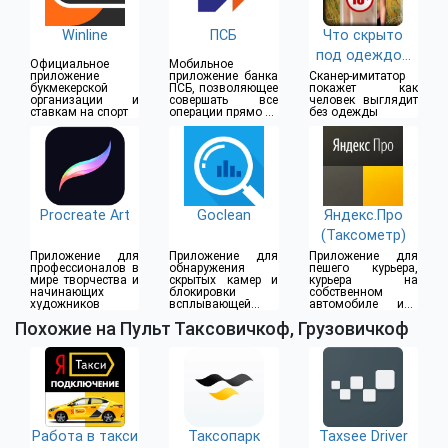
Winline
ПСБ
Что скрыто
под одеждой
Официальное
Мобильное
(18+)
приложение
приложение банка
Сканер-имитатор
букмекерской
ПСБ, позволяющее
покажет как
организации и
совершать все
человек выглядит
ставкам на спорт
операции прямо из
без одежды
дома
Procreate Art
Goclean
Яндекс.Про
(Таксометр)
Приложение для
Приложение для
Приложение для
профессионалов в
обнаружения
пешего курьера,
мире творчества и
скрытых камер и
курьера на
начинающих
блокировки
собственном
художников
всплывающей
автомобиле или
рекламы
водителя такси
Похожие на Пульт Таксовичкоф, Грузовичкоф
Работа в такси
Таксопарк
Taxsee Driver