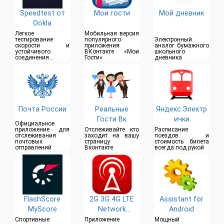
Speedtest от
Мои гости
Мой дневник
Ookla
Легкое
Мобильная версия
тестирование
популярного
Электронный
скорости и
приложения
аналог бумажного
устойчивого
ВКонтакте «Мои
школьного
соединения в
Гости»
дневника
одно
прикосновение
Почта России
Реальные
Яндекс.Электр
Гости Вк
ички
Официальное
приложение для
Отслеживайте кто
Расписание
отслеживания
заходит на вашу
поездов и
почтовых
страницу
стоимость билета
отправлений
Вконтакте
всегда под рукой
FlashScore
2G 3G 4G LTE
Assistant for
MyScore
Network
Android
Monitor
Спортивные
Приложение
Мощный