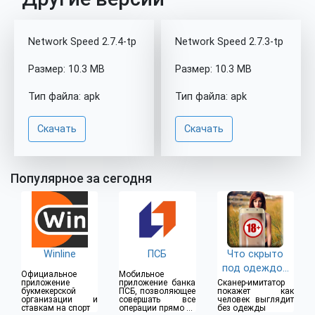
Network Speed 2.7.4-tp
Network Speed 2.7.3-tp
Размер: 10.3 MB
Размер: 10.3 MB
Тип файла: apk
Тип файла: apk
Скачать
Скачать
Популярное за сегодня
Winline
ПСБ
Что скрыто
под одеждой
Официальное
Мобильное
(18+)
приложение
приложение банка
Сканер-имитатор
букмекерской
ПСБ, позволяющее
покажет как
организации и
совершать все
человек выглядит
ставкам на спорт
операции прямо из
без одежды