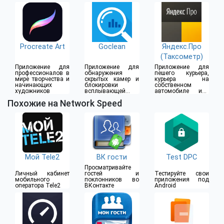
дома
Procreate Art
Goclean
Яндекс.Про
(Таксометр)
Приложение для
Приложение для
Приложение для
профессионалов в
обнаружения
пешего курьера,
мире творчества и
скрытых камер и
курьера на
начинающих
блокировки
собственном
художников
всплывающей
автомобиле или
рекламы
водителя такси
Похожие на Network Speed
Мой Tele2
ВК гости
Test DPC
Просматривайте
Личный кабинет
гостей и
Тестируйте свои
мобильного
поклонников во
приложения под
оператора Tele2
ВКонтакте
Android