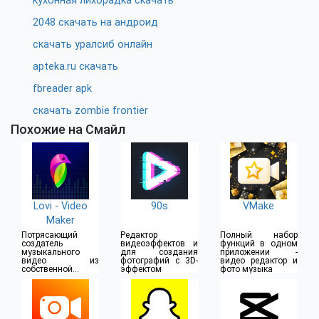
кухонная лихорадка скачать
2048 скачать на андроид
скачать уралсиб онлайн
apteka.ru скачать
fbreader apk
скачать zombie frontier
Похожие на Смайл
Lovi - Video
90s
VMake
Maker
Потрясающий
Редактор
Полный набор
создатель
видеоэффектов и
функций в одном
музыкального
для создания
приложении -
видео из
фотографий с 3D-
видео редактор и
собственной
эффектом
фото музыка
галереи