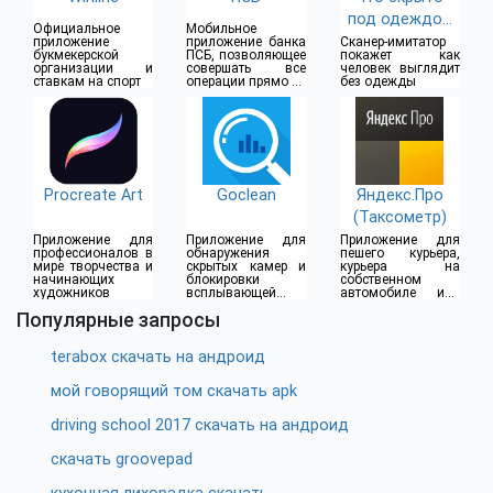
под одеждой
Официальное
Мобильное
(18+)
приложение
приложение банка
Сканер-имитатор
букмекерской
ПСБ, позволяющее
покажет как
организации и
совершать все
человек выглядит
ставкам на спорт
операции прямо из
без одежды
дома
Procreate Art
Goclean
Яндекс.Про
(Таксометр)
Приложение для
Приложение для
Приложение для
профессионалов в
обнаружения
пешего курьера,
мире творчества и
скрытых камер и
курьера на
начинающих
блокировки
собственном
художников
всплывающей
автомобиле или
рекламы
водителя такси
Популярные запросы
terabox скачать на андроид
мой говорящий том скачать apk
driving school 2017 скачать на андроид
скачать groovepad