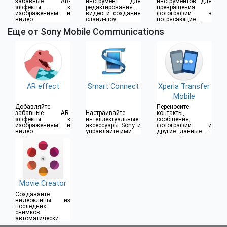
забавные AR-
инструмент для
инструментов для
эффекты к
редактирования
превращения
изображениям и
видео и создания
фотографий в
видео
слайд-шоу
потрясающие
клипы
Еще от Sony Mobile Communications
AR effect
Smart Connect
Xperia Transfer
Mobile
Добавляйте
Переносите
забавные AR-
Настраивайте
контакты,
эффекты к
интеллектуальные
сообщения,
изображениям и
аксессуары Sony и
фотографии и
видео
управляйте ими
другие данные со
старого устройства
Movie Creator
Создавайте
видеоклипы из
последних
снимков
автоматически