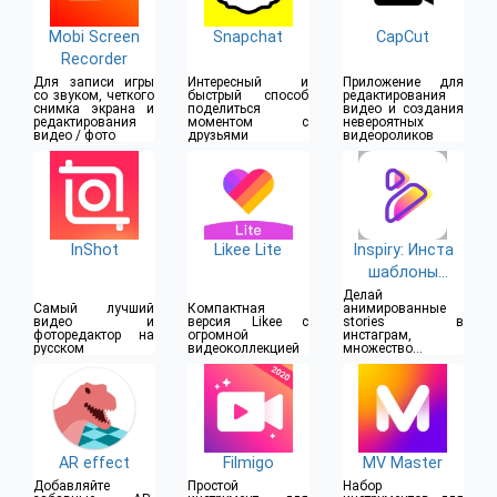
Mobi Screen
Snapchat
CapCut
Recorder
Для записи игры
Интересный и
Приложение для
со звуком, четкого
быстрый способ
редактирования
снимка экрана и
поделиться
видео и создания
редактирования
моментом с
невероятных
видео / фото
друзьями
видеороликов
InShot
Likee Lite
Inspiry: Инста
шаблоны
stories
Делай
Самый лучший
Компактная
анимированные
видео и
версия Likee с
stories в
фоторедактор на
огромной
инстаграм,
русском
видеоколлекцией
множество
фильтров и
шаблонов
AR effect
Filmigo
MV Master
Добавляйте
Простой
Набор