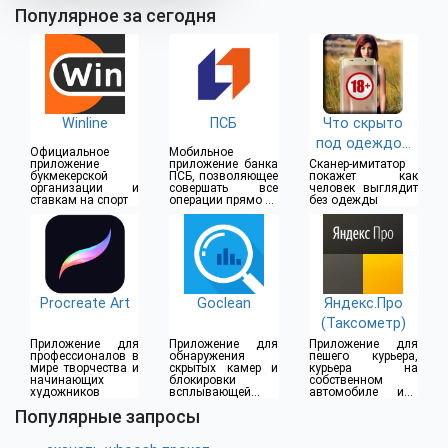
Популярное за сегодня
Winline
ПСБ
Что скрыто
под одеждой
Официальное
Мобильное
(18+)
приложение
приложение банка
Сканер-имитатор
букмекерской
ПСБ, позволяющее
покажет как
организации и
совершать все
человек выглядит
ставкам на спорт
операции прямо из
без одежды
дома
Procreate Art
Goclean
Яндекс.Про
(Таксометр)
Приложение для
Приложение для
Приложение для
профессионалов в
обнаружения
пешего курьера,
мире творчества и
скрытых камер и
курьера на
начинающих
блокировки
собственном
художников
всплывающей
автомобиле или
рекламы
водителя такси
Популярные запросы