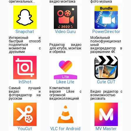
оригинальных
видео монтажа
фото музыка
видео
Snapchat
Video.Guru
PowerDirector
Интересный и
Мобильный
быстрый способ
полнофункционал
поделиться
Редактор видео
ьный
моментом с
для ютуба, монтаж
видеоредактор в
друзьями
и обрезка
разрешении 4К
InShot
Likee Lite
Cute CUT
Самый лучший
Компактная
видео и
версия Likee с
Видео редактор с
фоторедактор на
огромной
возможностью
русском
видеоколлекцией
рисовать
YouCut
VLC for Android
MV Master