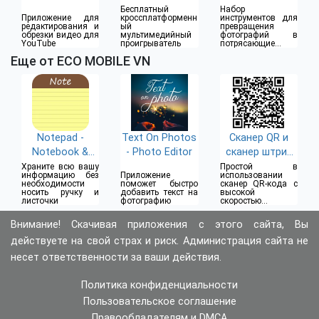
Бесплатный
Набор
Приложение для
кроссплатформенн
инструментов для
редактирования и
ый
превращения
обрезки видео для
мультимедийный
фотографий в
YouTube
проигрыватель
потрясающие
клипы
Еще от ECO MOBILE VN
Notepad -
Text On Photos
Сканер QR и
Notebook &
- Photo Editor
сканер штрих
Notes
кодов
Храните всю вашу
Простой в
информацию без
Приложение
использовании
необходимости
поможет быстро
сканер QR-кода с
носить ручку и
добавить текст на
высокой
листочки
фотографию
скоростью
декодирования
Внимание! Скачивая приложения с этого сайта, Вы
действуете на свой страх и риск. Администрация сайта не
несет ответственности за ваши действия.
Политика конфиденциальности
Пользовательское соглашение
Правообладателям и DMCA