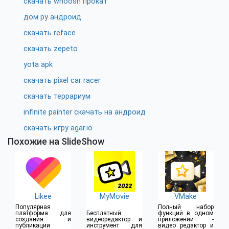
скачать whoosh прокат
дом ру андроид
скачать reface
скачать zepeto
yota apk
скачать pixel car racer
скачать террариум
infinite painter скачать на андроид
скачать игру agar.io
Похожие на SlideShow
Likee
MyMovie
VMake
Популярная
Полный набор
платформа для
Бесплатный
функций в одном
создания и
видеоредактор и
приложении -
публикации
инструмент для
видео редактор и