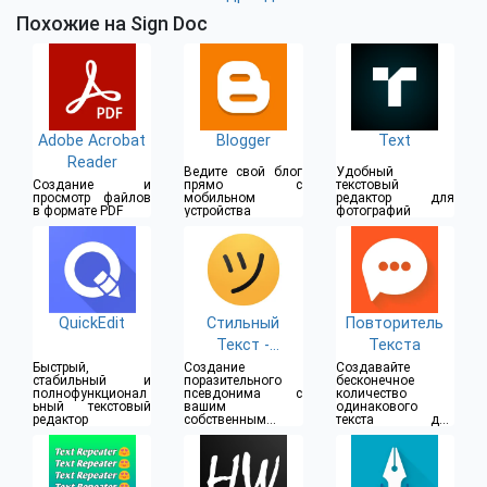
Похожие на Sign Doc
Adobe Acrobat
Blogger
Text
Reader
Ведите свой блог
Удобный
Создание и
прямо с
текстовый
просмотр файлов
мобильном
редактор для
в формате PDF
устройства
фотографий
QuickEdit
Стильный
Повторитель
Текст -
Текста
Редактор
Быстрый,
Создание
Создавайте
стабильный и
поразительного
бесконечное
никнеймов с
полнофункционал
псевдонима с
количество
ьный текстовый
вашим
одинакового
символами
редактор
собственным
текста для
стилем
сообщений