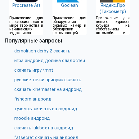
Procreate Art
Goclean
Яндекс.Про
(Таксометр)
Приложение для
Приложение для
Приложение для
профессионалов в
обнаружения
пешего курьера,
мире творчества и
скрытых камер и
курьера на
начинающих
блокировки
собственном
художников
всплывающей
автомобиле или
рекламы
водителя такси
Популярные запросы
demolition derby 2 скачать
игра андроид долина сладостей
скачать игру tmnt
русские тачки приорик скачать
скачать kinemaster на андроид
fishdom андроид
туземцы скачать на андроид
moodle андроид
скачать lulubox на андроид
fatsecret скачать на андроид