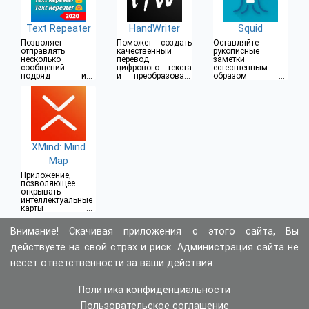
Text Repeater
HandWriter
Squid
Позволяет
Поможет создать
Оставляйте
отправлять
качественный
рукописные
несколько
перевод
заметки
сообщений
цифрового текста
естественным
подряд или
и преобразовать
образом на
создавать
его в рукописный
планшете или
повторяющиеся
вид
телефоне
буквы
XMind: Mind
Map
Приложение,
позволяющее
открывать
интеллектуальные
карты на
мобильном
устройстве
Внимание! Скачивая приложения с этого сайта, Вы
действуете на свой страх и риск. Администрация сайта не
несет ответственности за ваши действия.
Политика конфиденциальности
Пользовательское соглашение