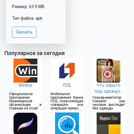
Размер: 63.9 MB
Тип файла: apk
Скачать
Популярное за сегодня
Winline
ПСБ
Что скрыто
под одеждой
Официальное
Мобильное
(18+)
приложение
приложение банка
Сканер-имитатор
букмекерской
ПСБ, позволяющее
покажет как
организации и
совершать все
человек выглядит
ставкам на спорт
операции прямо из
без одежды
дома