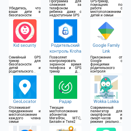
ие
Программа для
GPS-трекер,
слежения за
помощник по
Убедитесь, что
телефоном
работе с
ваши дети в
ребенка даже с
местоположением
безопасности
недоступным GPS
детей и семьи
Kid security
Родительский
Google Family
контроль Kroha
Link
Семейный GPS
Позволяет
Приложение от
трекер для
контролировать
Google с
безопасности
экранное время
функциями
детей и
телефона и GPS
родительского
родительского
трекер для
контроля
контроля
безопасности
детей
GeoLocator
Радар
Wokka Lokka
Отслеживает
Текущее
Современный
передвижение и
местоположение
пеленгатор для
местоположение
абонентов
смартфонов и
каждого члена
МегаФон, МТС,
смарт-часов в
семьи
Билайн и Теле2
режиме реального
времени