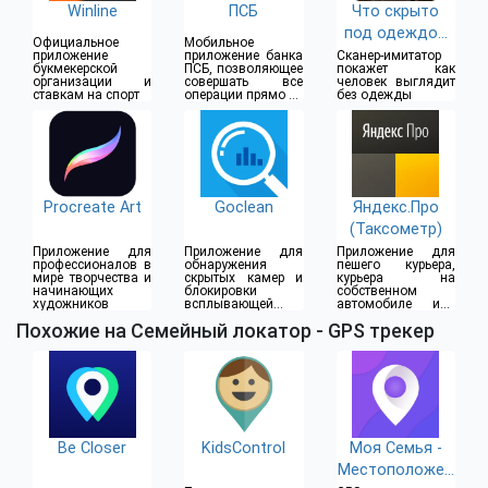
Winline
ПСБ
Что скрыто
под одеждой
Официальное
Мобильное
(18+)
приложение
приложение банка
Сканер-имитатор
букмекерской
ПСБ, позволяющее
покажет как
организации и
совершать все
человек выглядит
ставкам на спорт
операции прямо из
без одежды
дома
Procreate Art
Goclean
Яндекс.Про
(Таксометр)
Приложение для
Приложение для
Приложение для
профессионалов в
обнаружения
пешего курьера,
мире творчества и
скрытых камер и
курьера на
начинающих
блокировки
собственном
художников
всплывающей
автомобиле или
рекламы
водителя такси
Похожие на Семейный локатор - GPS трекер
Be Closer
KidsControl
Моя Семья -
Местоположен