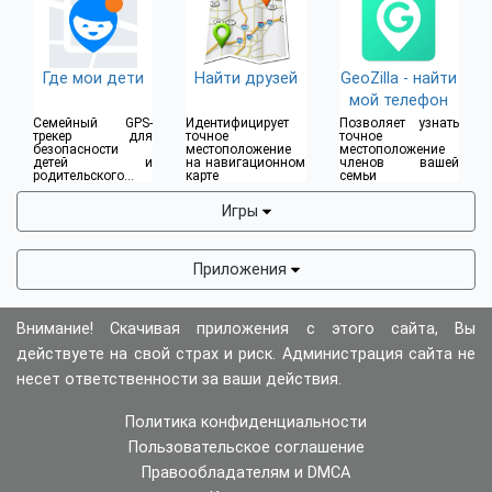
Где мои дети
Найти друзей
GeoZilla - найти
мой телефон
Семейный GPS-
Идентифицирует
Позволяет узнать
трекер для
точное
точное
безопасности
местоположение
местоположение
детей и
на навигационном
членов вашей
родительского
карте
семьи
контроля
Игры
Приложения
Внимание! Скачивая приложения с этого сайта, Вы
действуете на свой страх и риск. Администрация сайта не
несет ответственности за ваши действия.
Политика конфиденциальности
Пользовательское соглашение
Правообладателям и DMCA