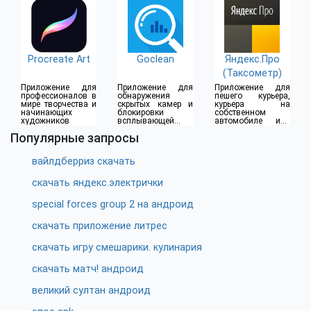
Procreate Art
Goclean
Яндекс.Про
(Таксометр)
Приложение для
Приложение для
Приложение для
профессионалов в
обнаружения
пешего курьера,
мире творчества и
скрытых камер и
курьера на
начинающих
блокировки
собственном
художников
всплывающей
автомобиле или
рекламы
водителя такси
Популярные запросы
вайлдберриз скачать
скачать яндекс.электрички
special forces group 2 на андроид
скачать приложение литрес
скачать игру смешарики. кулинария
скачать матч! андроид
великий султан андроид