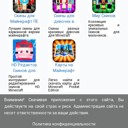
Скины для
Скины для
Мир Скинов
Майнкрафт ПЕ
девочек в
Коллекция
красивых и
Майнкрафт
Лучшие скины для
Скины разных
уникальных
карманной версии
красивых девочек
скинов для
майнкрафта
для Minecraft
мальчиков и
девочек
HD Редактор
Карты на
Скинов для
Майнкрафт
Майнкрафт(128
Простой
инструмент для
Легко найти и
x128)
редактирования
скачать карты для
скинов HD
Minecraft Pocket
Minecraft
Edition
Внимание! Скачивая приложения с этого сайта, Вы
действуете на свой страх и риск. Администрация сайта не
несет ответственности за ваши действия.
Политика конфиденциальности