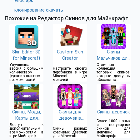
эпос apk
клонирование скачать
Похожие на Редактор Скинов для Майнкрафт
Skin Editor 3D
Custom Skin
Скины
for Minecraft
Creator
Мальчиков для
Майнкрафт ПЕ
Улучшенная
Отличная
версия с большим
Настройте своего
коллекция
количеством
персонажа в игре
топовых скинов,
функциональных
Minecraft до
которые доступны
возможностей
мелочей
абсолютно
бесплатно
Скины, Моды,
Скины для
Скины девочек
Карты для
девочек в
Более 1000 новых
Minecraft PE
Майнкрафт
Доступ к
и популярных
дополнительным
Скины разных
скинов для
возможностям в
красивых девочек
девушек для
игре Майнкрафт
для Minecraft
Майнкрафт