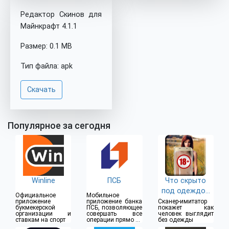
Редактор Скинов для
Майнкрафт 4.1.1
Размер: 0.1 MB
Тип файла: apk
Скачать
Популярное за сегодня
Winline
ПСБ
Что скрыто
под одеждой
Официальное
Мобильное
(18+)
приложение
приложение банка
Сканер-имитатор
букмекерской
ПСБ, позволяющее
покажет как
организации и
совершать все
человек выглядит
ставкам на спорт
операции прямо из
без одежды
дома