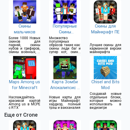
Скины
Популярные
Скины для
мальчиков
Скины
Майнкрафт ПЕ
Ютуберов
Более 1000 Новых
Множество
скинов для
популярных
парней, скины
образов такие как:
Лучшие скины для
нубов и гриферов,
скины леди баг и
карманной версии
скины военных, в
супер кот, скины
майнкрафта
капюшоне, в
гриферов
наушниках и
многие другие
Maps Among us
Карта Зомби
Chisel and Bits
for Minecraft
Апокалипсис в
Mod
Майнкрафте
Создавай новые
Наслаждайтесь
Новые карты для
отдельные блоки,
красивой картой
игры Майнкрафт:
которые можно
Among us в MCPE
хардкор, полный
использовать в
с RTX
трэш и вакханалия
видеоигре
Еще от Crone