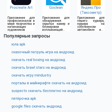
Procreate Art
Goclean
Яндекс.Про
(Таксометр)
Приложение для
Приложение для
Приложение для
профессионалов в
обнаружения
пешего курьера,
мире творчества и
скрытых камер и
курьера на
начинающих
блокировки
собственном
художников
всплывающей
автомобиле или
рекламы
водителя такси
Популярные запросы
юла apk
сказочный патруль игра на андроид
скачать real boxing на андроид
скачать brawl stars на андроид
скачать игру mindustry
порталы в майнкрафте скачать на андроид
suspects скачать бесплатно на андроид
пятёрочка apk
google files скачать андроид