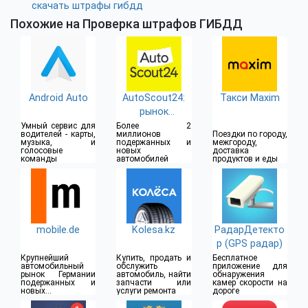
скачать штрафы гибдд
Похожие на Проверка штрафов ГИБДД
Android Auto
AutoScout24:
Такси Maxim
рынок
автомашин
Умный сервис для
Более 2
водителей - карты,
миллионов
Поездки по городу,
музыка, и
подержанных и
межгороду,
голосовые
новых
доставка
команды
автомобилей
продуктов и еды
mobile.de
Kolesa.kz
РадарДетекто
р (GPS радар)
Крупнейший
Купить, продать и
Бесплатное
автомобильный
обслужить
приложение для
рынок Германии
автомобиль, найти
обнаружения
подержанных и
запчасти или
камер скорости на
новых
услуги ремонта
дороге
автомобилей