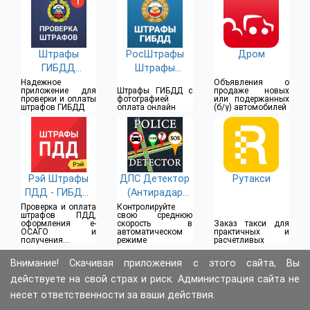
Штрафы
РосШтрафы
Дром
ГИБДД
Штрафы
официальные
ГИБДД онлайн
Надежное
Объявления о
приложение для
Штрафы ГИБДД с
продаже новых
проверки и оплаты
фотографией
или подержанных
штрафов ГИБДД
оплата онлайн
(б/у) автомобилей
Рэй Штрафы
ДПС Детектор
Рутакси
ПДД - ГИБДД,
(Антирадар
ОСАГО
ГАИ)
Проверка и оплата
Контролируйте
штрафов ПДД,
свою среднюю
оформления е-
скорость в
Заказ такси для
ОСАГО и
автоматическом
практичных и
получения
режиме
расчетливых
справочной
информации
Внимание! Скачивая приложения с этого сайта, Вы
действуете на свой страх и риск. Администрация сайта не
несет ответственности за ваши действия.