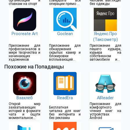
организации и
совершать все
человек выглядит
ставкам на спорт
операции прямо из
без одежды
дома
Procreate Art
Goclean
Яндекс.Про
(Таксометр)
Приложение для
Приложение для
Приложение для
профессионалов в
обнаружения
пешего курьера,
мире творчества и
скрытых камер и
курьера на
начинающих
блокировки
собственном
художников
всплывающей
автомобиле или
рекламы
водителя такси
Похожие на Попаданцы
Взахлёб
ReadEra
AlReader
Открой мир
Приложение для
захватывающих
Бесплатная
комфортного
историй в формате
читалка для книг
чтения книг на
чата и ощути
без интернета и
устройствах
моментальное
без рекламы
Android
погружение