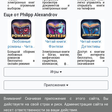
электронных книг
просмотра
легко управлять и
с огромным
документов и
открывать книги
выбором
электронных книг
на телефоне
форматов
Еще от Philipp Alexandrov
Любовные
Читай книги:
Читай книги:
романы - Читай
Фэнтези
Детективы
книги
Большой сборник
Электронные книги
Доступ к книгам
любовных
о богах, магии,
без интернета
романов
мифических
бесплатно, без
бесплатно в
существах,
регистрации и
онлайн режиме
великанов, фей
скачивания
читать онлайн или
оффлайн
Игры
Приложения
Внимание! Скачивая приложения с этого сайта, Вы
действуете на свой страх и риск. Администрация сайта не
несет ответственности за ваши действия.