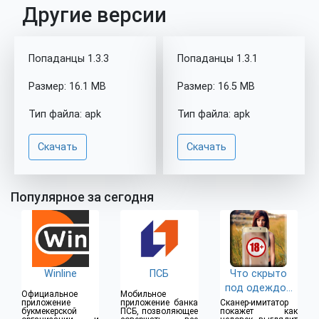
Другие версии
Попаданцы 1.3.3
Попаданцы 1.3.1
Размер: 16.1 MB
Размер: 16.5 MB
Тип файла: apk
Тип файла: apk
Скачать
Скачать
Популярное за сегодня
Winline
ПСБ
Что скрыто
под одеждой
Официальное
Мобильное
(18+)
приложение
приложение банка
Сканер-имитатор
букмекерской
ПСБ, позволяющее
покажет как