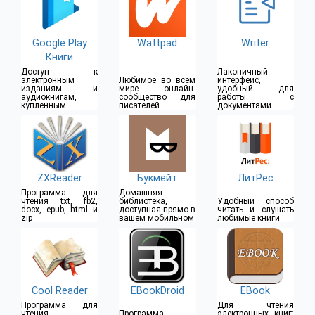
Google Play
Wattpad
Writer
Книги
Доступ к
Лаконичный
электронным
Любимое во всем
интерфейс,
изданиям и
мире онлайн-
удобный для
аудиокнигам,
сообщество для
работы с
купленным в
писателей
документами
Google Play
ZXReader
Букмейт
ЛитРес
Программа для
Домашняя
чтения txt, fb2,
библиотека,
Удобный способ
docx, epub, html и
доступная прямо в
читать и слушать
zip
вашем мобильном
любимые книги
Cool Reader
EBookDroid
EBook
Программа для
Для чтения
чтения
Программа
электронных книг: