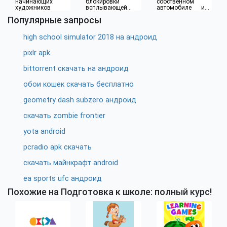
начинающих
блокировки
собственном
художников
всплывающей
автомобиле или
рекламы
водителя такси
Популярные запросы
high school simulator 2018 на андроид
pixlr apk
bittorrent скачать на андроид
обои кошек скачать бесплатно
geometry dash subzero андроид
скачать zombie frontier
yota android
pcradio apk скачать
скачать майнкрафт android
ea sports ufc андроид
Похожие на Подготовка к школе: полный курс!