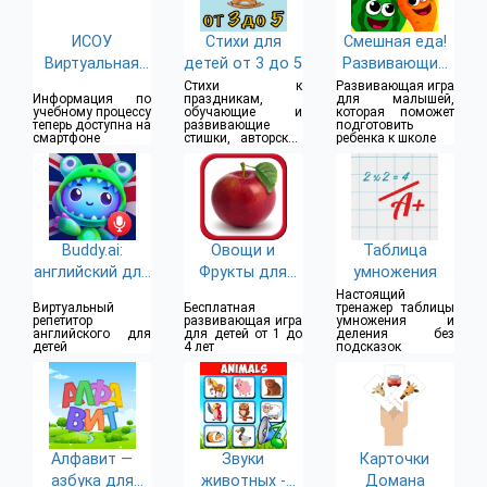
ИСОУ
Стихи для
Смешная еда!
Виртуальная
детей от 3 до 5
Развивающие
школа
игры для детей
Стихи к
Развивающая игра
Информация по
праздникам,
для малышей,
3 лет игра
учебному процессу
обучающие и
которая поможет
теперь доступна на
развивающие
подготовить
смартфоне
стишки, авторские
ребенка к школе
и тематические
стихотворения для
детей
Buddy.ai:
Овощи и
Таблица
английский для
Фрукты для
умножения
детей
детей
Настоящий
Виртуальный
Бесплатная
тренажер таблицы
репетитор
развивающая игра
умножения и
английского для
для детей от 1 до
деления без
детей
4 лет
подсказок
Алфавит —
Звуки
Карточки
азбука для
животных -
Домана