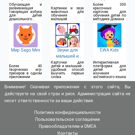
детей
учим зверей
Обучающая и
Более 300
развивающая
Картинки и звук
красочных
говорящая азбука
животных для
карточек для
для детей
обучения
обучения детей по
дошкольного
малышей
методике Домана
возраста
Мир Sago Mini
Звуки для
EWA Kids
малышей и
детей
Карточки для
Интерактивная
Более 40
детей и малышей -
платформа для
творческих игр-
удобный способ
детей для
призеров в одном
выучить первые
изучения
приложении
слова
английского языка
Внимание! Скачивая приложения с этого сайта, Вы
действуете на свой страх и риск. Администрация сайта не
несет ответственности за ваши действия.
Политика конфиденциальности
Пользовательское соглашение
Правообладателям и DMCA
Контакты