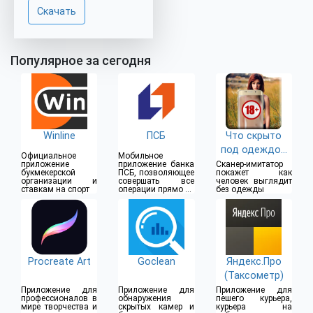
Скачать
Популярное за сегодня
Winline
ПСБ
Что скрыто
под одеждой
Официальное
Мобильное
(18+)
приложение
приложение банка
Сканер-имитатор
букмекерской
ПСБ, позволяющее
покажет как
организации и
совершать все
человек выглядит
ставкам на спорт
операции прямо из
без одежды
дома
Procreate Art
Goclean
Яндекс.Про
(Таксометр)
Приложение для
Приложение для
Приложение для
профессионалов в
обнаружения
пешего курьера,
мире творчества и
скрытых камер и
курьера на