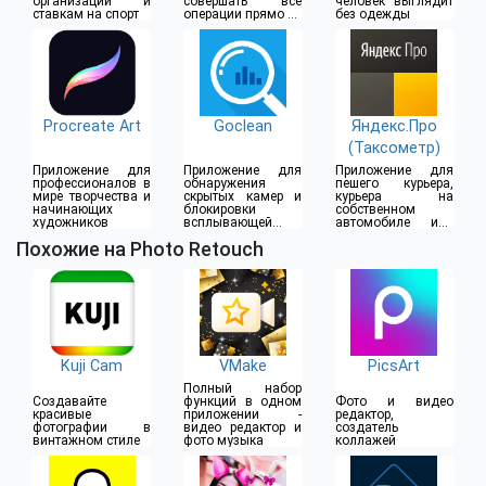
организации и
совершать все
человек выглядит
ставкам на спорт
операции прямо из
без одежды
дома
Procreate Art
Goclean
Яндекс.Про
(Таксометр)
Приложение для
Приложение для
Приложение для
профессионалов в
обнаружения
пешего курьера,
мире творчества и
скрытых камер и
курьера на
начинающих
блокировки
собственном
художников
всплывающей
автомобиле или
рекламы
водителя такси
Похожие на Photo Retouch
Kuji Cam
VMake
PicsArt
Полный набор
Создавайте
функций в одном
Фото и видео
красивые
приложении -
редактор,
фотографии в
видео редактор и
создатель
винтажном стиле
фото музыка
коллажей