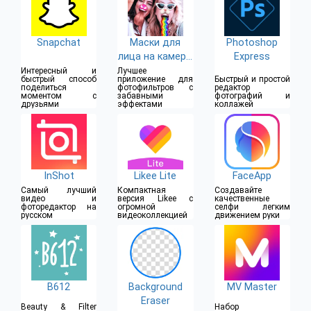
Snapchat
Маски для
Photoshop
лица на камеру:
Express
фото
Интересный и
Лучшее
быстрый способ
приложение для
Быстрый и простой
смайликов,
поделиться
фотофильтров с
редактор
моментом с
забавными
фотографий и
стикеры
друзьями
эффектами
коллажей
InShot
Likee Lite
FaceApp
Самый лучший
Компактная
Создавайте
видео и
версия Likee с
качественные
фоторедактор на
огромной
селфи легким
русском
видеоколлекцией
движением руки
B612
Background
MV Master
Eraser
Beauty & Filter
Набор