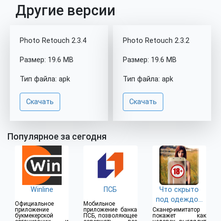
Другие версии
Photo Retouch 2.3.4
Photo Retouch 2.3.2
Размер: 19.6 MB
Размер: 19.6 MB
Тип файла: apk
Тип файла: apk
Скачать
Скачать
Популярное за сегодня
Winline
ПСБ
Что скрыто
под одеждой
Официальное
Мобильное
(18+)
приложение
приложение банка
Сканер-имитатор
букмекерской
ПСБ, позволяющее
покажет как