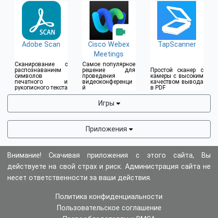
Adobe Scan
Cisco Webex
TapScanner
Meetings
Сканирование с
Самое популярное
распознаванием
решение для
Простой сканер с
символов
проведения
камеры с высоким
печатного и
видеоконференци
качеством вывода
рукописного текста
й
в PDF
Игры
Приложения
Внимание! Скачивая приложения с этого сайта, Вы
действуете на свой страх и риск. Администрация сайта не
несет ответственности за ваши действия.
Политика конфиденциальности
Пользовательское соглашение