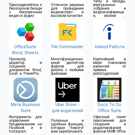
Чаты и беседы,
Присоединяйтесь к
Отличное решение
виртуальные
безопасной беседе
для проведения
собрания и
с безупречным
видеовстреч в
видеоконференци
видео и аудио
высоком качестве
и, звонки и
совместная работа
OfficeSuite:
File Commander
Indeed Работа
Word, Sheets,
PDF
Просмотр,
Многофункционал
Крупнейший в
редактор и
ьный диспетчер
мире поисковик
создание
файлов для
вакансий от
документов Word,
работы с любыми
прямых
Excel и PowerPoint
файлами
работодателей
и PDF
Meta Business
Uber Driver -
Docs To Go
Suite
для водителей
Office Suite
Инструменты для
Офисный пакет
управления
Полезные и
приложений для
продвижением на
удобные функции,
создания и
Facebook и в
которые помогут
редактирования
Instagram
вам зарабатывать
файлов MS® Office