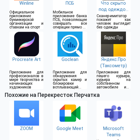
Winline
ПСБ
Что скрыто
под одеждой
Официальное
Мобильное
(18+)
приложение
приложение банка
Сканер-имитатор
букмекерской
ПСБ, позволяющее
покажет как
организации и
совершать все
человек выглядит
ставкам на спорт
операции прямо из
без одежды
дома
Procreate Art
Goclean
Яндекс.Про
(Таксометр)
Приложение для
Приложение для
Приложение для
профессионалов в
обнаружения
пешего курьера,
мире творчества и
скрытых камер и
курьера на
начинающих
блокировки
собственном
художников
всплывающей
автомобиле или
рекламы
водителя такси
Похожие на Перекресток Перчатка
ZOOM
Google Meet
Microsoft
Teams