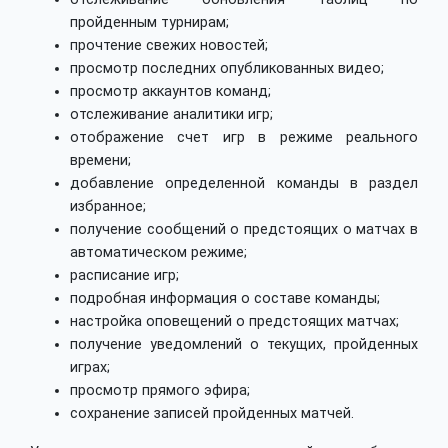
пройденным турнирам;
прочтение свежих новостей;
просмотр последних опубликованных видео;
просмотр аккаунтов команд;
отслеживание аналитики игр;
отображение счет игр в режиме реального
времени;
добавление определенной команды в раздел
избранное;
получение сообщений о предстоящих о матчах в
автоматическом режиме;
расписание игр;
подробная информация о составе команды;
настройка оповещений о предстоящих матчах;
получение уведомлений о текущих, пройденных
играх;
просмотр прямого эфира;
сохранение записей пройденных матчей.