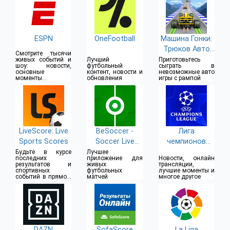
ESPN
OneFootball
Машина Гонки:
Трюков Авто
Смотрите тысячи
Игры
живых событий и
Лучший
Приготовьтесь
шоу: новости,
футбольный
сыграть в
основные
контент, новости и
невозможные авто
моменты и
обновления
игры с рампой
экспертный
анализ
LiveScore: Live
BeSoccer -
Лига
Sports Scores
Soccer Live
чемпионов
Score
УЕФА
Будьте в курсе
Лучшее
последних
приложение для
Новости, онлайн
результатов и
живых
трансляции,
спортивных
футбольных
лучшие моменты и
событий в прямом
матчей
многое другое
эфире
DAZN
SofaScore
La Liga