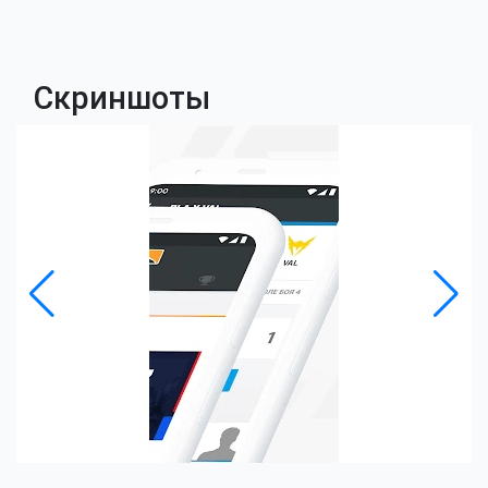
Скриншоты