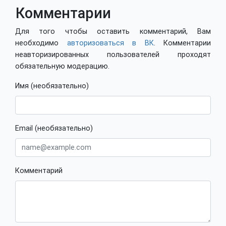
Комментарии
Для того чтобы оставить комментарий, Вам
необходимо
авторизоваться в ВК
. Комментарии
неавторизированных пользователей проходят
обязательную модерацию.
Имя (необязательно)
Email (необязательно)
Комментарий