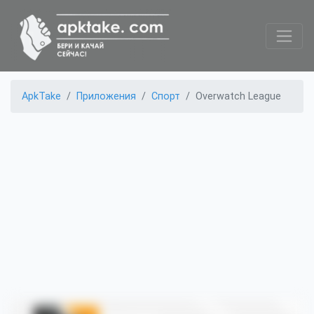
ApkTake
Приложения
Спорт
Overwatch League