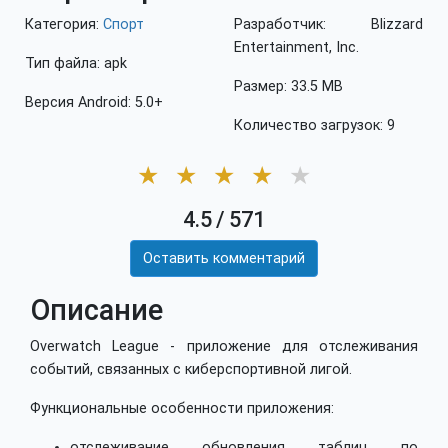
Категория:
Спорт
Разработчик: Blizzard
Entertainment, Inc.
Тип файла: apk
Размер: 33.5 MB
Версия Android: 5.0+
Количество загрузок: 9
★
★
★
★
★
4.5
/
571
Оставить комментарий
Описание
Overwatch League - приложение для отслеживания
событий, связанных с киберспортивной лигой.
Функциональные особенности приложения:
отслеживание обновления таблиц по