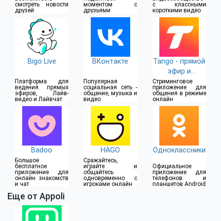
смотреть новости
моментом с
с классными
друзей
друзьями
короткими видео
Bigo Live
ВКонтакте
Tango - прямой
эфир и
видеочат
Платформа для
Популярная
Стриминговое
ведения прямых
социальная сеть -
приложение для
эфиров, Лайв-
общение, музыка и
общения в режиме
видео и Лайвчат
видео
онлайн
Badoo
HAGO
Одноклассники
Большое
Сражайтесь,
бесплатное
играйте и
Официальное
приложение для
общайтесь
приложение для
онлайн знакомств
одновременно с
телефонов и
и чат
игроками онлайн
планшетов Android
Еще от Appoli