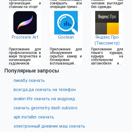
организации и
совершать все
человек выглядит
ставкам на спорт
операции прямо из
без одежды
дома
Procreate Art
Goclean
Яндекс.Про
(Таксометр)
Приложение для
Приложение для
Приложение для
профессионалов в
обнаружения
пешего курьера,
мире творчества и
скрытых камер и
курьера на
начинающих
блокировки
собственном
художников
всплывающей
автомобиле или
рекламы
водителя такси
Популярные запросы
пикабу скачать
всегда.да скачать на телефон
avakin life скачать на андроид
скачать geometry dash subzero
apk installer скачать
электронный дневник мэш скачать