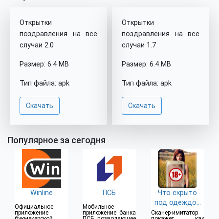
Открытки
Открытки
поздравления на все
поздравления на все
случаи 2.0
случаи 1.7
Размер: 6.4 MB
Размер: 6.4 MB
Тип файла: apk
Тип файла: apk
Скачать
Скачать
Популярное за сегодня
Winline
ПСБ
Что скрыто
под одеждой
Официальное
Мобильное
(18+)
приложение
приложение банка
Сканер-имитатор
букмекерской
ПСБ, позволяющее
покажет как