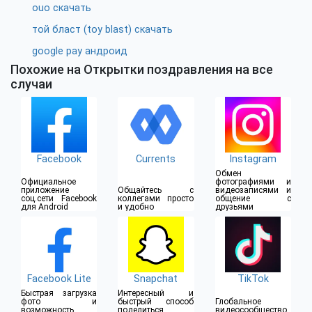
ouo скачать
той бласт (toy blast) скачать
google pay андроид
Похожие на Открытки поздравления на все
случаи
Facebook
Currents
Instagram
Обмен
Официальное
фотографиями и
приложение
Общайтесь с
видеозаписями и
соц.сети Facebook
коллегами просто
общение с
для Android
и удобно
друзьями
Facebook Lite
Snapchat
TikTok
Быстрая загрузка
Интересный и
фото и
быстрый способ
Глобальное
возможность
поделиться
видеосообщество