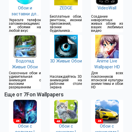
Обои и
ZEDGE
VideoWall
заставки для
Бесплатные обои,
Создание
меня
Украсьте телефон
рингтоны, иконки
невероятных
запоминающимис
приложений,
живых обоев из
я обоями на
звонки
ваших любимых
любой вкус
будильника и
видео
уведомлений
Водопад
3D Живые Обои
Anime Live
Живые Обои
Wallpaper HD
Сказочные обои и
Для всех
удивительная
Наслаждайтесь 3D
поклонников
анимация с
анимацией на
японской культуры
высоким
рабочем столе
аниме темы и обои
разрешением
экрана
HD
Еще от 7Fon Wallpapers
Обои с
Обои с
Обои с