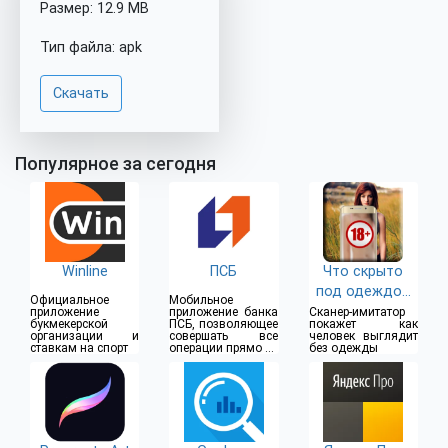
Размер: 12.9 MB
Тип файла: apk
Скачать
Популярное за сегодня
Winline
ПСБ
Что скрыто
под одеждой
Официальное
Мобильное
(18+)
приложение
приложение банка
Сканер-имитатор
букмекерской
ПСБ, позволяющее
покажет как
организации и
совершать все
человек выглядит
ставкам на спорт
операции прямо из
без одежды
дома