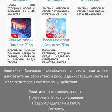
волками |
кошками |
машинами |
Волки от 7Fon
Кошки и котята
Машины от
Более 200
отборных обоев с
Тысячи отборных
Тысячи отборных
от 7Fon
7Fon
волками HD и 4K
обоев c кошками и
обоев c машинами
качества
котятами от 7Fon
HD и 4K качества
Зимние обои |
Весенние обои
Зима от 7Fon
| Весна от 7Fon
Красивые зимние
Весенние
пейзажи, северное
картинки, которые
сеяние, снеговики
будут идеально
и зимние виды
смотреться в
спорта
качестве заставки
на экране
Внимание! Скачивая приложения с этого сайта, Вы
действуете на свой страх и риск. Администрация сайта не
несет ответственности за ваши действия.
Политика конфиденциальности
Пользовательское соглашение
Правообладателям и DMCA
Контакты