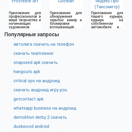
Procreate Art
Goclean
Яндекс.Про
(Таксометр)
Приложение для
Приложение для
Приложение для
профессионалов в
обнаружения
пешего курьера,
мире творчества и
скрытых камер и
курьера на
начинающих
блокировки
собственном
художников
всплывающей
автомобиле или
рекламы
водителя такси
Популярные запросы
автолига скачать на телефон
скачать teamviewer
snapseed apk скачать
hangouts apk
critical ops на андроид
скачать андроид игру pou
getcontact apk
whatsapp business на андроид
demolition derby 2 скачать
duskwood android