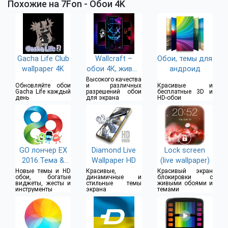
Похожие на 7Fon - Обои 4K
Gacha Life Club
Wallcraft –
Обои, темы для
wallpaper 4K
обои 4К, живые
андроид
HD
Высокого качества
Обновляйте обои
и различных
Красивые и
Gacha Life каждый
разрешений обои
бесплатные 3D и
день
для экрана
HD-обои
GO лончер EX
Diamond Live
Lock screen
2016:Тема &
Wallpaper HD
(live wallpaper)
Обои
Новые темы и HD
Красивые,
Красивый экран
обои, богатые
динамичные и
блокировки с
виджеты, жесты и
стильные темы
живыми обоями и
инструменты
экрана
темами