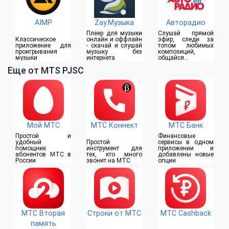
AIMP
Zay.Музыка
Авторадио
Плеер для музыки
Слушай прямой
Классическое
онлайн и оффлайн
эфир, следи за
приложение для
- скачай и слушай
топом любимых
проигрывания
музыку без
композиций,
музыки
интернета
общайся с
ведущими
Еще от MTS PJSC
Мой МТС
МТС Коннект
МТС Банк
Простой и
Финансовые
удобный
Простой
сервисы в одном
помощник
инструмент для
приложении и
абонентов МТС в
тех, кто много
добавлены новые
России
звонит на МТС
опции
МТС Вторая
Строки от МТС
МТС Cashback
память