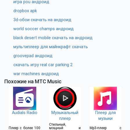
игра pou андроид
dropbox apk
3d-обои скачать на андроид
world soccer champs андроид
black desert mobile скачать на андроид
мультиплеер для майнкрафт скачать
groovepad андроид
скачать игру real car parking 2
war machines андроид
Похожие на МТС Music
Audials Radio
Музыкальный
Плеер для
плеер
музыки
Стильный,
Плеер с более 100
мощный и
Mp3-плеер с