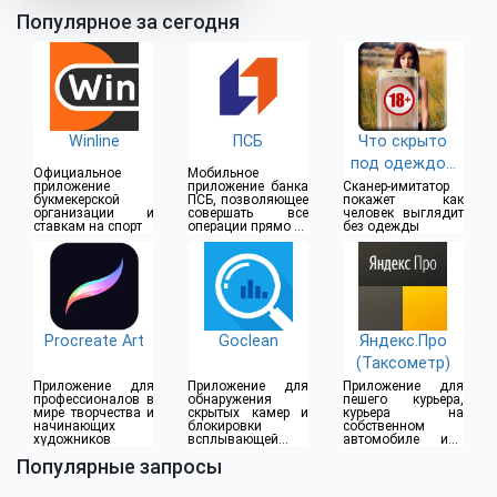
Популярное за сегодня
Winline
ПСБ
Что скрыто
под одеждой
Официальное
Мобильное
(18+)
приложение
приложение банка
Сканер-имитатор
букмекерской
ПСБ, позволяющее
покажет как
организации и
совершать все
человек выглядит
ставкам на спорт
операции прямо из
без одежды
дома
Procreate Art
Goclean
Яндекс.Про
(Таксометр)
Приложение для
Приложение для
Приложение для
профессионалов в
обнаружения
пешего курьера,
мире творчества и
скрытых камер и
курьера на
начинающих
блокировки
собственном
художников
всплывающей
автомобиле или
рекламы
водителя такси
Популярные запросы