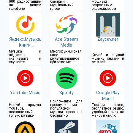
000 радиостанций
быстрый
мощным
на вашем
музыкальный
встроенным
телефоне
плеер с
эквалайзером
элегантным
дизайном
Яндекс.Музыка,
Ace Stream
Zaycev.net
Книги,
Media
Подкасты
Музыка и
Многофункционал
подкасты –
ьное
Качай и слушай
скачивайте и
мультимедийное
музыку онлайн и
слушайте
приложение
оффлайн
YouTube Music
Spotify
Google Play
Music
Приложение для
Новый продукт
прослушивания
Тысячи треков,
YouTube,
популярной
бесплатное радио,
посвященный
музыки просто и
удобный поиск по
только музыке
бесплатно
жанру и стилю