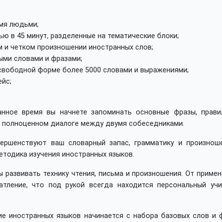
мя людьми;
 в 45 минут, разделенные на тематические блоки;
 и четком произношении иностранных слов;
ыми словами и фразами;
 свободной форме более 5000 словами и выражениями;
йс;
анное время вы начнете запоминать основные фразы, прави
в полноценном диалоге между двумя собеседниками.
вершенствуют ваш словарный запас, грамматику и произноше
етодика изучения иностранных языков.
 развивать технику чтения, письма и произношения. От приме
атление, что под рукой всегда находится персональный учи
е иностранных языков начинается с набора базовых слов и ф