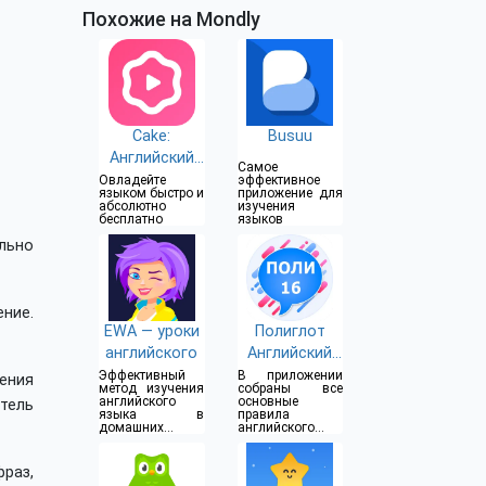
Похожие на Mondly
Cake:
Busuu
Английский
Самое
язык
Овладейте
эффективное
языком быстро и
приложение для
абсолютно
изучения
бесплатно
языков
льно
ние.
EWA — уроки
Полиглот
английского
Английский
язык за 16
Эффективный
В приложении
нения
метод изучения
собраны все
часов
английского
основные
тель
языка в
правила
домашних
английского
условиях
языка
раз,