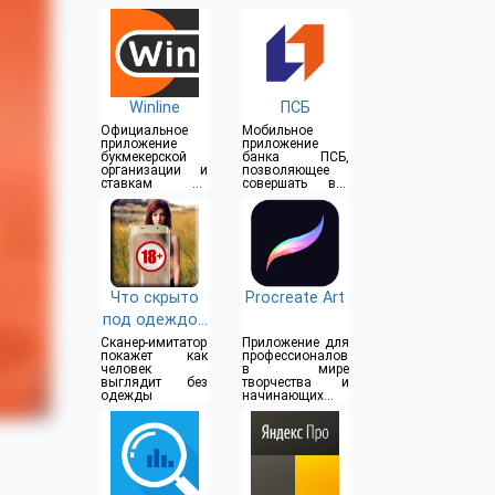
Winline
ПСБ
Официальное
Мобильное
приложение
приложение
букмекерской
банка ПСБ,
организации и
позволяющее
ставкам на
совершать все
спорт
операции прямо
из дома
Что скрыто
Procreate Art
под одеждой
(18+)
Сканер-имитатор
Приложение для
покажет как
профессионалов
человек
в мире
выглядит без
творчества и
одежды
начинающих
художников