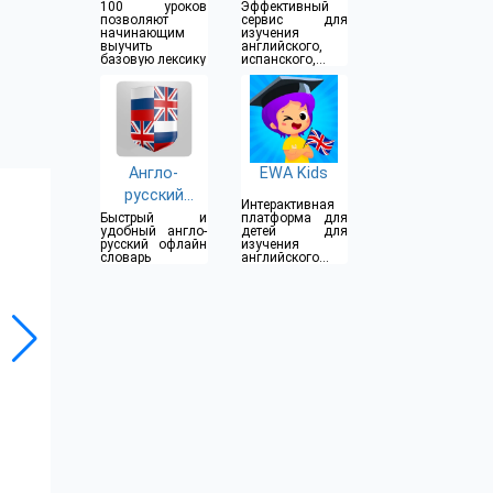
100 уроков
Эффективный
позволяют
сервис для
начинающим
изучения
выучить
английского,
базовую лексику
испанского,
португальского и
турецкого
языков
Англо-
EWA Kids
русский
Интерактивная
словарь
Быстрый и
платформа для
удобный англо-
детей для
русский офлайн
изучения
словарь
английского
языка