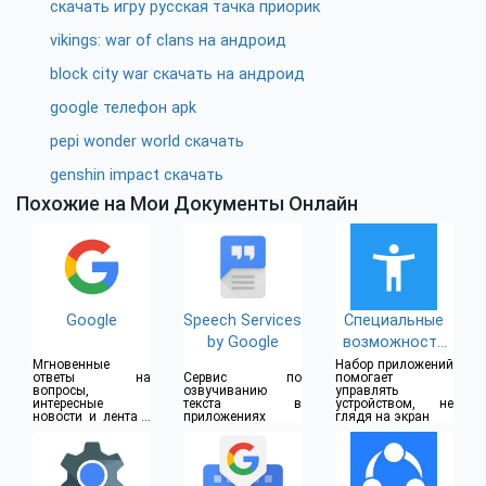
скачать игру русская тачка приорик
vikings: war of clans на андроид
block city war скачать на андроид
google телефон apk
pepi wonder world скачать
genshin impact скачать
Похожие на Мои Документы Онлайн
Google
Speech Services
Специальные
by Google
возможности
для Android
Мгновенные
Набор приложений
ответы на
Сервис по
помогает
вопросы,
озвучиванию
управлять
интересные
текста в
устройством, не
новости и лента с
приложениях
глядя на экран
важными
обновлениями