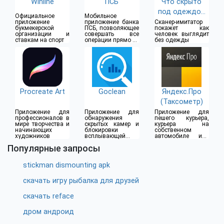
Winline
ПСБ
Что скрыто
под одеждой
Официальное
Мобильное
(18+)
приложение
приложение банка
Сканер-имитатор
букмекерской
ПСБ, позволяющее
покажет как
организации и
совершать все
человек выглядит
ставкам на спорт
операции прямо из
без одежды
дома
Procreate Art
Goclean
Яндекс.Про
(Таксометр)
Приложение для
Приложение для
Приложение для
профессионалов в
обнаружения
пешего курьера,
мире творчества и
скрытых камер и
курьера на
начинающих
блокировки
собственном
художников
всплывающей
автомобиле или
рекламы
водителя такси
Популярные запросы
stickman dismounting apk
скачать игру рыбалка для друзей
скачать reface
дром андроид