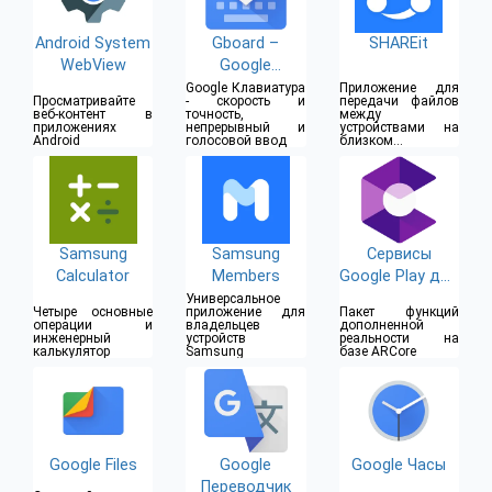
Android System
Gboard –
SHAREit
WebView
Google
Клавиатура
Google Клавиатура
Приложение для
Просматривайте
- скорость и
передачи файлов
веб-контент в
точность,
между
приложениях
непрерывный и
устройствами на
Android
голосовой ввод
близком
расстоянии
Samsung
Samsung
Сервисы
Calculator
Members
Google Play для
AR
Универсальное
Четыре основные
приложение для
Пакет функций
операции и
владельцев
дополненной
инженерный
устройств
реальности на
калькулятор
Samsung
базе ARCore
Google Files
Google
Google Часы
Переводчик